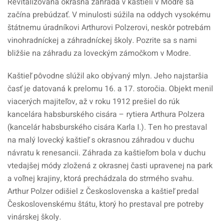
Revitalizovaná okrasná záhrada v kaštieli v Modre sa
začína prebúdzať. V minulosti súžila na oddych vysokému
štátnemu úradníkovi Arthurovi Polzerovi, neskôr potrebám
vinohradníckej a záhradníckej školy. Pozrite sa s nami
bližšie na záhradu za loveckým zámočkom v Modre.
Kaštieľ pôvodne slúžil ako obývaný mlyn. Jeho najstaršia
časť je datovaná k prelomu 16. a 17. storočia. Objekt menil
viacerých majiteľov, až v roku 1912 prešiel do rúk
kancelára habsburského cisára – rytiera Arthura Polzera
(kancelár habsburského cisára Karla I.). Ten ho prestaval
na malý lovecký kaštieľ s okrasnou záhradou v duchu
návratu k renesancii. Záhrada za kaštieľom bola v duchu
vtedajšej módy zložená z okrasnej časti upravenej na park
a voľnej krajiny, ktorá prechádzala do strmého svahu.
Arthur Polzer odišiel z Československa a kaštieľ predal
Československému štátu, ktorý ho prestaval pre potreby
vinárskej školy.