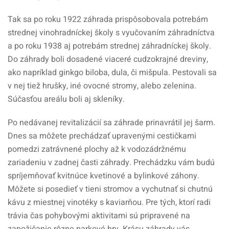
Tak sa po roku 1922 záhrada prispôsobovala potrebám
strednej vinohradníckej školy s vyučovaním záhradníctva
a po roku 1938 aj potrebám strednej záhradníckej školy.
Do záhrady boli dosadené viaceré cudzokrajné dreviny,
ako napríklad ginkgo biloba, dula, či mišpula. Pestovali sa
v nej tiež hrušky, iné ovocné stromy, alebo zelenina.
Súčasťou areálu boli aj skleníky.
Po nedávanej revitalizácií sa záhrade prinavrátil jej šarm.
Dnes sa môžete prechádzať upravenými cestičkami
pomedzi zatrávnené plochy až k vodozádržnému
zariadeniu v zadnej časti záhrady. Prechádzku vám budú
spríjemňovať kvitnúce kvetinové a bylinkové záhony.
Môžete si posedieť v tieni stromov a vychutnať si chutnú
kávu z miestnej vinotéky s kaviarňou. Pre tých, ktorí radi
trávia čas pohybovými aktivitami sú pripravené na