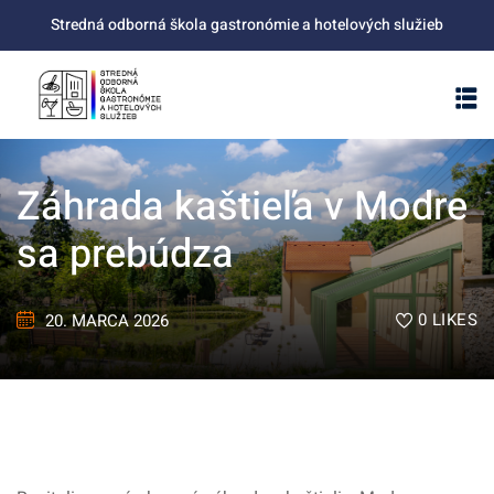
Skip
Stredná odborná škola gastronómie a hotelových služieb
to
content
Záhrada kaštieľa v Modre
sa prebúdza
0
LIKES
20. MARCA 2026