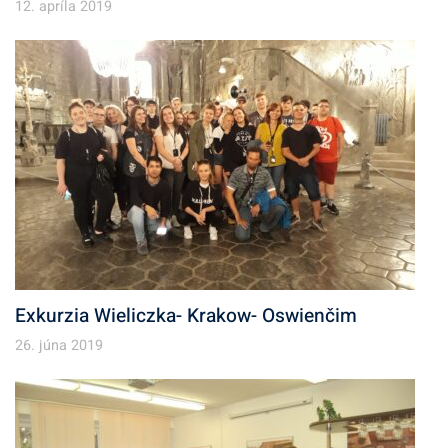
12. apríla 2019
Exkurzia Wieliczka- Krakow- Oswienčim
26. júna 2019