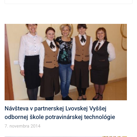
c
h
í
v
Návšteva v partnerskej Lvovskej Vyššej
odbornej škole potravinárskej technológie
7. novembra 2014