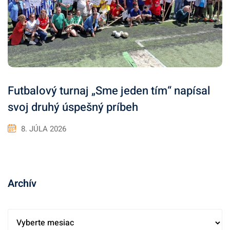
Futbalový turnaj „Sme jeden tím“ napísal
svoj druhý úspešný príbeh
8. JÚLA 2026
Archív
A
r