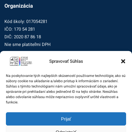
Organizácia
Kód školy: 017054281
IČO: 170 54 281
DIČ: 2020 87 86 18
Nie sme platiteľmi DPH
Spravovať Súhlas
Zásady ochrany osobných údajov
Zásady používania súborov cookie (EÚ)
Na poskytovanie tých najlepších skúseností používame technológie, ako sú
súbory cookie na ukladanie a/alebo prístup k informáciám o zariadení.
Dohľad nad ochranou osobných údajov
Súhlas s týmito technológiami nám umožní spracovávať údaje, ako je
správanie pri prehliadaní alebo jedinečné ID na tejto stránke. Nesúhlas
Žiadosť dotknutej osoby na uplatnenie jej práv
alebo odvolanie súhlasu môže nepriaznivo ovplyvniť určité vlastnosti a
funkcie.
Zodpovedná osoba za ochranu osobných údajov:
Prijať
zo@eurotrading.sk