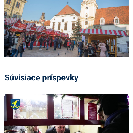
Súvisiace príspevky