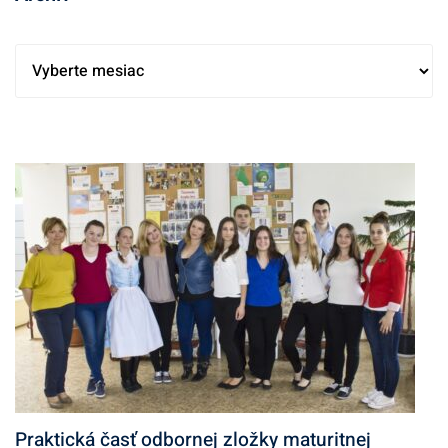
A
r
c
h
í
v
Praktická časť odbornej zložky maturitnej