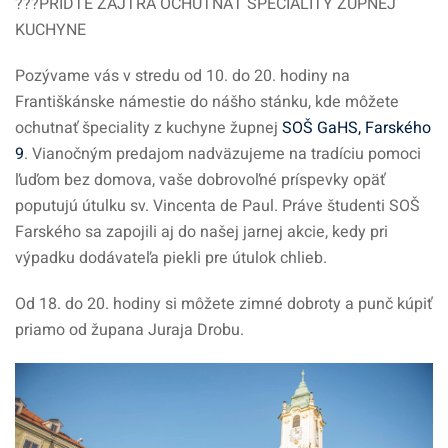
?
?‍?
PRÍĎTE ZAJTRA OCHUTNAŤ ŠPECIALITY ŽUPNEJ
KUCHYNE
Pozývame vás v stredu od 10. do 20. hodiny na
Františkánske námestie do nášho stánku, kde môžete
ochutnať špeciality z kuchyne župnej
SOŠ GaHS, Farského
9
. Vianočným predajom nadväzujeme na tradíciu pomoci
ľuďom bez domova, vaše dobrovoľné príspevky opäť
poputujú útulku sv. Vincenta de Paul. Práve študenti SOŠ
Farského sa zapojili aj do našej jarnej akcie, kedy pri
výpadku dodávateľa piekli pre útulok chlieb.
Od 18. do 20. hodiny si môžete zimné dobroty a punč kúpiť
priamo od župana Juraja Drobu.