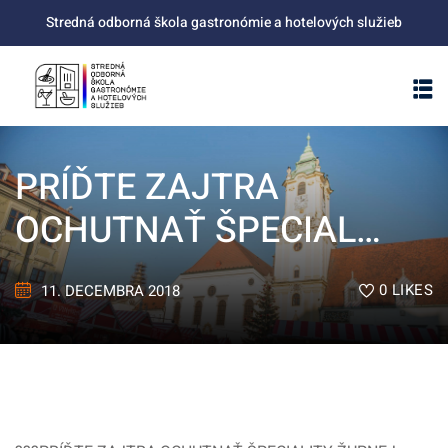
Skip
Stredná odborná škola gastronómie a hotelových služieb
to
content
PRÍĎTE ZAJTRA
OCHUTNAŤ ŠPECIAL…
0
LIKES
11. DECEMBRA 2018