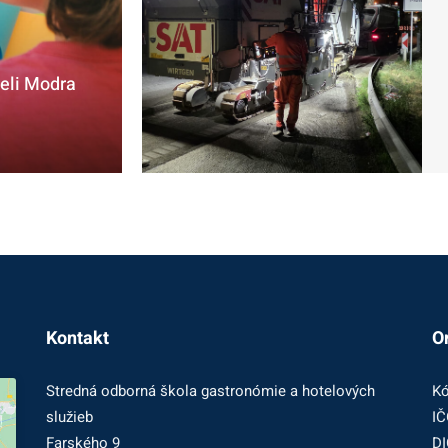
ieli Modra
Kontakt
O
Stredná odborná škola gastronómie a hotelových
Kó
služieb
IČ
Farského 9
DI