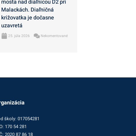
mosta nad diaľnicou D2 pri
Malackách. Diaľničná
križovatka je dočasne
uzavretá
25. júla 2026
Nekomentované
rganizácia
d školy: 017054281
O: 170 54 281
Č: 2020 87 86 18