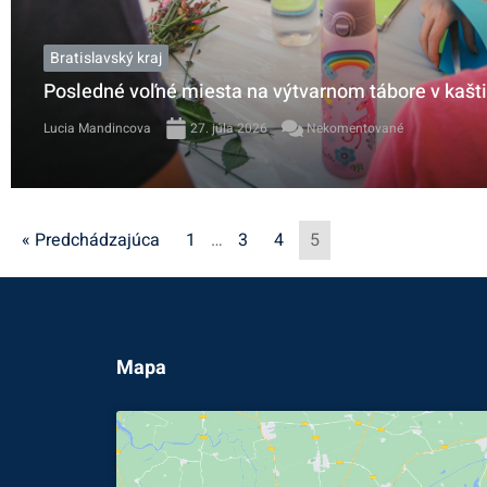
Bratislavský kraj
Posledné voľné miesta na výtvarnom tábore v kašt
Lucia Mandincova
27. júla 2026
Nekomentované
« Predchádzajúca
1
…
3
4
5
Mapa