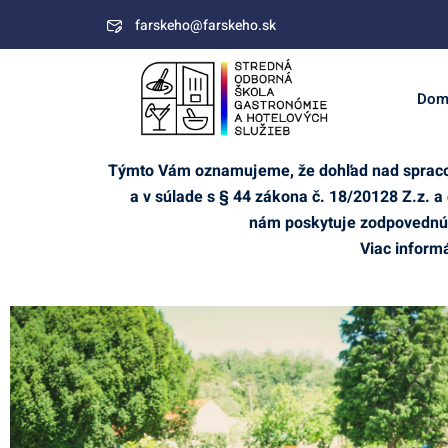
farskeho@farskeho.sk
Dom
Týmto Vám oznamujeme, že dohľad nad spracov
a v súlade s § 44 zákona č. 18/20128 Z.
nám poskytuje zodpovednú 
Viac informá