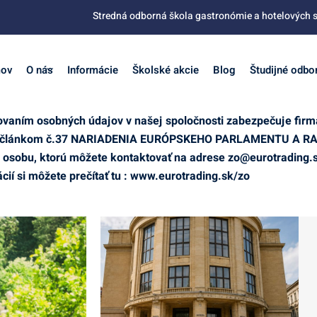
Stredná odborná škola gastronómie a hotelových s
ov
O nás
Informácie
Školské akcie
Blog
Študijné odbo
aním osobných údajov v našej spoločnosti zabezpečuje firm
z. a článkom č.37 NARIADENIA EURÓPSKEHO PARLAMENTU A RA
osobu, ktorú môžete kontaktovať na adrese
zo@eurotrading.
cií si môžete prečítať tu : www.eurotrading.sk/zo