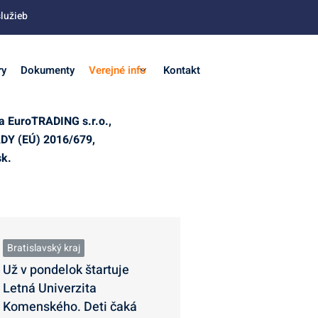
lužieb
ry
Dokumenty
Verejné info
Kontakt
a EuroTRADING s.r.o.,
DY (EÚ) 2016/679,
sk
.
Bratislavský kraj
Už v pondelok štartuje
Letná Univerzita
Komenského. Deti čaká