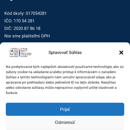
Kód školy: 017054281
IČO: 170 54 281
DIČ: 2020 87 86 18
Nie sme platiteľmi DPH
Spravovať Súhlas
Zásady ochrany osobných údajov
Zásady používania súborov cookie (EÚ)
Na poskytovanie tých najlepších skúseností používame technológie, ako sú
súbory cookie na ukladanie a/alebo prístup k informáciám o zariadení.
Dohľad nad ochranou osobných údajov
Súhlas s týmito technológiami nám umožní spracovávať údaje, ako je
správanie pri prehliadaní alebo jedinečné ID na tejto stránke. Nesúhlas
Žiadosť dotknutej osoby na uplatnenie jej práv
alebo odvolanie súhlasu môže nepriaznivo ovplyvniť určité vlastnosti a
funkcie.
Zodpovedná osoba za ochranu osobných údajov:
Prijať
zo@eurotrading.sk
Odmietnúť