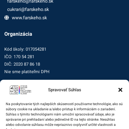
farskeho@farskeho.sk
cukrari@farskeho.sk
www.farskeho.sk
Organizácia
Kód školy: 017054281
IČO: 170 54 281
DIČ: 2020 87 86 18
Nie sme platiteľmi DPH
Zásady ochrany osobných údajov
Spravovať Súhlas
Zásady používania súborov cookie (EÚ)
Na poskytovanie tých najlepších skúseností používame technológie, ako sú
Dohľad nad ochranou osobných údajov
súbory cookie na ukladanie a/alebo prístup k informáciám o zariadení.
Súhlas s týmito technológiami nám umožní spracovávať údaje, ako je
Žiadosť dotknutej osoby na uplatnenie jej práv
správanie pri prehliadaní alebo jedinečné ID na tejto stránke. Nesúhlas
alebo odvolanie súhlasu môže nepriaznivo ovplyvniť určité vlastnosti a