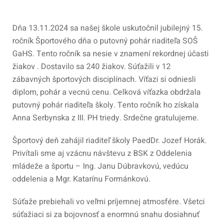
Dňa 13.11.2024 sa našej škole uskutočnil jubilejný 15.
ročník Športového dňa o putovný pohár riaditeľa SOŠ
GaHS. Tento ročník sa nesie v znamení rekordnej účasti
žiakov . Dostavilo sa 240 žiakov. Súťažili v 12
zábavných športových disciplínach. Víťazi si odniesli
diplom, pohár a vecnú cenu. Celková víťazka obdržala
putovný pohár riaditeľa školy. Tento ročník ho získala
Anna Serbynska z III. PH triedy. Srdečne gratulujeme.
Športový deň zahájil riaditeľ školy PaedDr. Jozef Horák.
Privítali sme aj vzácnu návštevu z BSK z Oddelenia
mládeže a športu – Ing. Janu Dúbravkovú, vedúcu
oddelenia a Mgr. Katarínu Formánkovú.
Súťaže prebiehali vo veľmi príjemnej atmosfére. Všetci
súťažiaci si za bojovnosť a enormnú snahu dosiahnuť