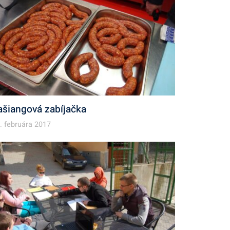
ašiangová zabíjačka
. februára 2017