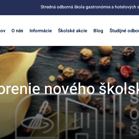
Stredná odborná škola gastronómie a hotelových s
ov
O nás
Informácie
Školské akcie
Blog
Študijné odbo
orenie nového škols