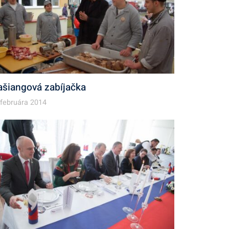
ašiangová zabíjačka
 februára 2014