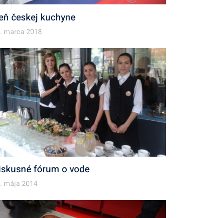
eň českej kuchyne
. marca 2018
iskusné fórum o vode
. mája 2014