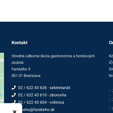
Kontakt
O
Stredná odborná škola gastronómie a hotelových
Kó
služieb
IČ
Farského 9
DI
851 01 Bratislava
Ni
02 / 622 43 626 - sektretariát
02 / 622 43 610 - zborovňa
02 / 622 43 604 - vrátnica
farskeho@farskeho.sk