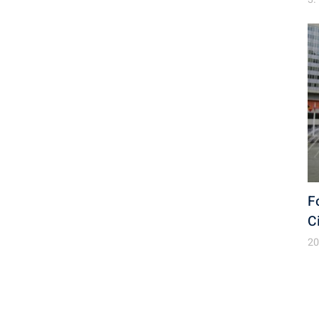
F
C
20