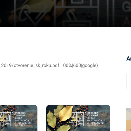
A
_2019/otvorenie_sk_roku.pdf|100%|600|google}
A
r
c
h
í
v