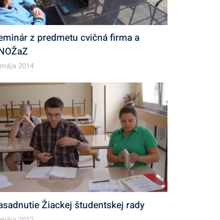
eminár z predmetu cvičná firma a
NOŽaZ
 mája 2014
asadnutie Žiackej študentskej rady
 mája 2012