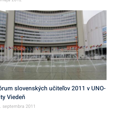
órum slovenských učiteľov 2011 v UNO-
ity Viedeň
. septembra 2011