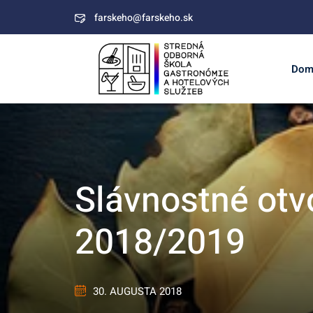
Skip
farskeho@farskeho.sk
to
content
Dom
Slávnostné otv
2018/2019
30. AUGUSTA 2018