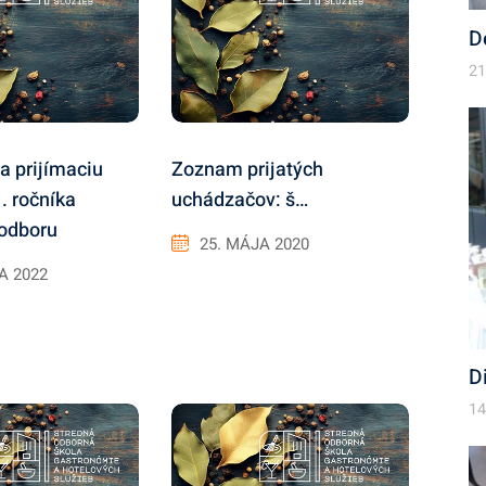
D
21
a prijímaciu
Zoznam prijatých
. ročníka
uchádzačov: š…
 odboru
25. MÁJA 2020
LA 2022
D
14