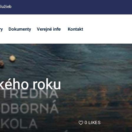
lužieb
ry
Dokumenty
Verejné info
Kontakt
kého roku
0
LIKES