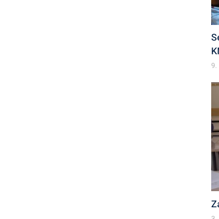
S
K
9.
Z
3.