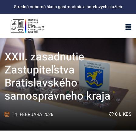
Skip
Stredná odborná škola gastronómie a hotelových služieb
to
content
XXII. zasadnutie
Zastupiteľstva
Bratislavského
samosprávneho kraja
0
LIKES
11. FEBRUÁRA 2026