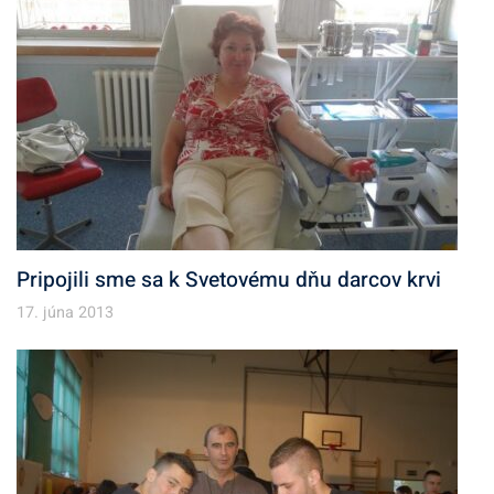
Pripojili sme sa k Svetovému dňu darcov krvi
17. júna 2013