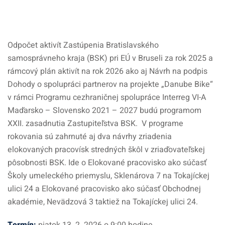
Odpočet aktivít Zastúpenia Bratislavského
samosprávneho kraja (BSK) pri EÚ v Bruseli za rok 2025 a
rámcový plán aktivít na rok 2026 ako aj Návrh na podpis
Dohody o spolupráci partnerov na projekte „Danube Bike“
v rámci Programu cezhraničnej spolupráce Interreg VI-A
Maďarsko – Slovensko 2021 – 2027 budú programom
XXII. zasadnutia Zastupiteľstva BSK. V programe
rokovania sú zahrnuté aj dva návrhy zriadenia
elokovaných pracovísk stredných škôl v zriaďovateľskej
pôsobnosti BSK. Ide o Elokované pracovisko ako súčasť
Školy umeleckého priemyslu, Sklenárova 7 na Tokajíckej
ulici 24 a Elokované pracovisko ako súčasť Obchodnej
akadémie, Nevädzová 3 taktiež na Tokajíckej ulici 24.