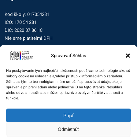
Kód školy: 017054281
IČO: 170 54 281
DIČ: 2020 87 86 18
Nie sme platiteľmi DPH
Spravovať Súhlas
Zásady ochrany osobných údajov
Zásady používania súborov cookie (EÚ)
Na poskytovanie tých najlepších skúseností používame technológie, ako sú
súbory cookie na ukladanie a/alebo prístup k informáciám o zariadení.
Dohľad nad ochranou osobných údajov
Súhlas s týmito technológiami nám umožní spracovávať údaje, ako je
správanie pri prehliadaní alebo jedinečné ID na tejto stránke. Nesúhlas
Žiadosť dotknutej osoby na uplatnenie jej práv
alebo odvolanie súhlasu môže nepriaznivo ovplyvniť určité vlastnosti a
funkcie.
Zodpovedná osoba za ochranu osobných údajov:
Prijať
zo@eurotrading.sk
Odmietnúť