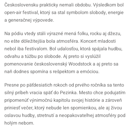
Československu prakticky nemali obdobu. Výsledkom bol
open-air festival, ktorý sa stal symbolom slobody, energie
a generačnej výpovede.
Na pódiu vtedy stáli výrazné mená folku, rocku aj džezu,
no ešte dôležitejšia bola atmosféra. Koncert mladosti
nebol iba festivalom. Bol udalosťou, ktorá spájala hudbu,
odvahu a túžbu po slobode. Aj preto si vyslúžil
pomenovanie československý Woodstock a aj preto sa
naň dodnes spomína s rešpektom a emóciou.
Presne po päťdesiatich rokoch od prvého ročníka sa tento
silný príbeh vracia späť do Pezinka. Mesto chce podujatím
pripomenúť výnimočnú kapitolu svojej histórie a zároveň
priniesť večer, ktorý nebude len spomienkou, ale aj živou
oslavou hudby, stretnutí a neopakovateľnej atmosféry pod
holým nebom.