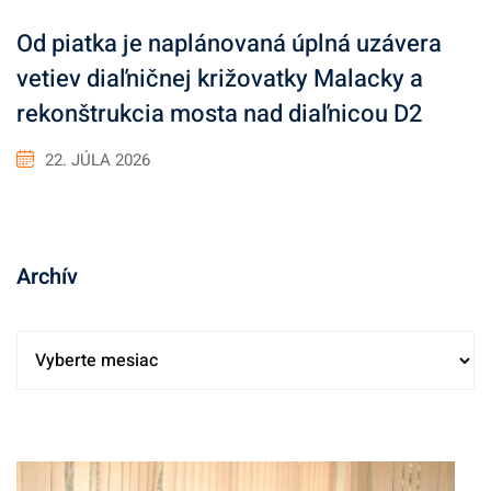
Od piatka je naplánovaná úplná uzávera
vetiev diaľničnej križovatky Malacky a
rekonštrukcia mosta nad diaľnicou D2
22. JÚLA 2026
Archív
A
r
c
h
í
v