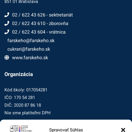
851 01 Bratislava
02 / 622 43 626 - sektretariát
02 / 622 43 610 - zborovňa
02 / 622 43 604 - vrátnica
farskeho@farskeho.sk
cukrari@farskeho.sk
www.farskeho.sk
Organizácia
Kód školy: 017054281
IČO: 170 54 281
DIČ: 2020 87 86 18
Nie sme platiteľmi DPH
Spravovať Súhlas
Zásady ochrany osobných údajov