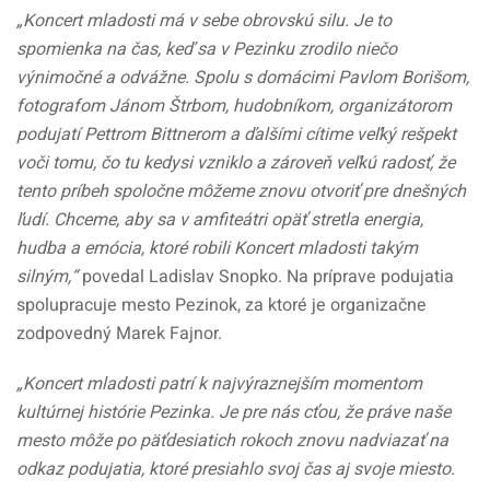
„Koncert mladosti má v sebe obrovskú silu. Je to
spomienka na čas, keď sa v Pezinku zrodilo niečo
výnimočné a odvážne. Spolu s domácimi Pavlom Borišom,
fotografom Jánom Štrbom, hudobníkom, organizátorom
podujatí Pettrom Bittnerom a ďalšími cítime veľký rešpekt
voči tomu, čo tu kedysi vzniklo a zároveň veľkú radosť, že
tento príbeh spoločne môžeme znovu otvoriť pre dnešných
ľudí. Chceme, aby sa v amfiteátri opäť stretla energia,
hudba a emócia, ktoré robili Koncert mladosti takým
silným,“
povedal Ladislav Snopko. Na príprave podujatia
spolupracuje mesto Pezinok, za ktoré je organizačne
zodpovedný Marek Fajnor.
„Koncert mladosti patrí k najvýraznejším momentom
kultúrnej histórie Pezinka. Je pre nás cťou, že práve naše
mesto môže po päťdesiatich rokoch znovu nadviazať na
odkaz podujatia, ktoré presiahlo svoj čas aj svoje miesto.