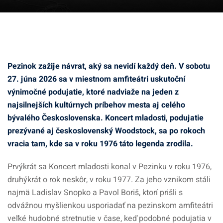
Pezinok zažije návrat, aký sa nevidí každý deň.
V sobotu
27. júna 2026 sa v miestnom amfiteátri uskutoční
výnimočné podujatie, ktoré nadviaže na jeden z
najsilnejších kultúrnych príbehov mesta aj celého
bývalého Československa. Koncert mladosti, podujatie
prezývané aj československý Woodstock, sa po rokoch
vracia tam, kde sa v roku 1976 táto legenda zrodila.
Prvýkrát sa Koncert mladosti konal v Pezinku v roku 1976,
druhýkrát o rok neskôr, v roku 1977. Za jeho vznikom stáli
najmä Ladislav Snopko a Pavol Boriš, ktorí prišli s
odvážnou myšlienkou usporiadať na pezinskom amfiteátri
veľké hudobné stretnutie v čase, keď podobné podujatia v