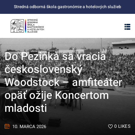
Skip
Stredná odborná škola gastronómie a hotelových služieb
to
content
Do Pezinka sa vracia
československý
Woodstock – amfiteáter
opäť ožije Koncertom
mladosti
0
LIKES
10. MARCA 2026