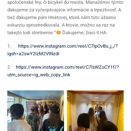
spoločenské hry, či bicykel do mesta. Manažérovi týmto
ďakujeme za vyčerpávajúce informácie a trpezlivosť. A
tiež ďakujeme pani Hnátovej, ktorá nám túto úžasnú
exkurziu sprostredkovala. A ktovie, možno sa raz na
takejto lodi stretneme.“
Ďakujeme, žiaci II.HA.
1:
https://www.instagram.com/reel/C7lpOvBs_j_/?
igsh=a2swY2IzM2VtNzdi
2:
https://www.instagram.com/reel/C7lsWZoCY1f/?
utm_source=ig_web_copy_link