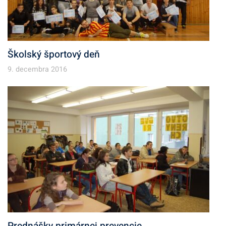
Školský športový deň
9. decembra 2016
Prednášky primárnej prevencie