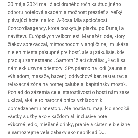
30 mája 2024 mali žiaci druhého ročníka študijného
odboru hotelová akadémia možnosť prezrieť si veľký
plávajúci hotel na lodi A-Rosa Mia spoločnosti
Concordiaagency, ktorá poskytuje plavbu po Dunaji a
návštevu Európskych veľkomiest. Manažér lode, ktorý
žiakov sprevádzal, mimochodom v angličtine, im ukázal
nielen miesta prístupné pre hostí, ale aj zákulisie, kde
pracujú zamestnanci. Samotní žiaci chvália: „Páčili sa
nám exkluzívne priestory, SPA priamo na lodi (sauna s
výhľadom, masáže, bazén), oddychový bar, reštaurácia,
relaxačná zóna na hornej palube aj kapitánsky mostík.
Pohľad do zázemia celej starostlivosti o hostí nám zase
ukázal, aká je to náročná práca vzhľadom k
obmedzenému priestoru. Ale hostia tu majú k dispozícii
všetky služby ako v každom all inclusive hoteli –
výborné jedlo, miešané drinky, pranie a čistenie bielizne
a samozrejme veľa zábavy ako napríklad DJ,