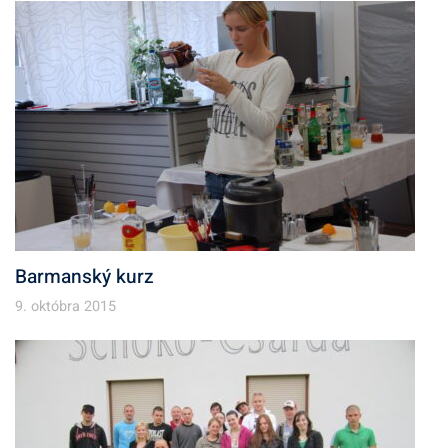
v
Barmanský kurz
9. októbra 2015