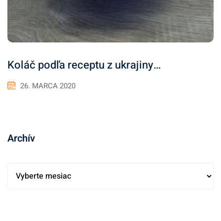
Koláč podľa receptu z ukrajiny…
26. MARCA 2020
Archív
A
r
c
h
í