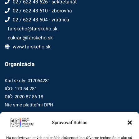
02 / 622 43 626 - sektretariát
02 / 622 43 610 - zborovňa
02 / 622 43 604 - vrátnica
farskeho@farskeho.sk
cukrari@farskeho.sk
www.farskeho.sk
Organizácia
Kód školy: 017054281
IČO: 170 54 281
DIČ: 2020 87 86 18
Nie sme platiteľmi DPH
Spravovať Súhlas
Zásady ochrany osobných údajov
Zásady používania súborov cookie (EÚ)
Na poskytovanie tých najlepších skúseností používame technológie, ako sú