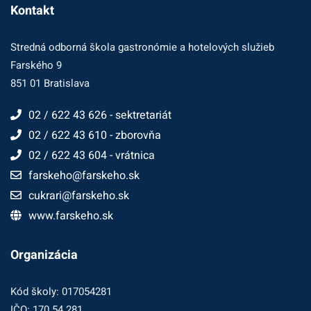
Kontakt
Stredná odborná škola gastronómie a hotelových služieb
Farského 9
851 01 Bratislava
02 / 622 43 626 - sektretariát
02 / 622 43 610 - zborovňa
02 / 622 43 604 - vrátnica
farskeho@farskeho.sk
cukrari@farskeho.sk
www.farskeho.sk
Organizácia
Kód školy: 017054281
IČO: 170 54 281