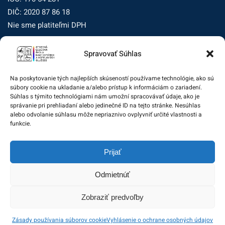
DIČ: 2020 87 86 18
Nie sme platiteľmi DPH
Spravovať Súhlas
Zásady ochrany osobných údajov
Zásady používania súborov cookie (EÚ)
Na poskytovanie tých najlepších skúseností používame technológie, ako sú
súbory cookie na ukladanie a/alebo prístup k informáciám o zariadení.
Dohľad nad ochranou osobných údajov
Súhlas s týmito technológiami nám umožní spracovávať údaje, ako je
správanie pri prehliadaní alebo jedinečné ID na tejto stránke. Nesúhlas
Žiadosť dotknutej osoby na uplatnenie jej práv
alebo odvolanie súhlasu môže nepriaznivo ovplyvniť určité vlastnosti a
funkcie.
Zodpovedná osoba za ochranu osobných údajov:
Prijať
zo@eurotrading.sk
Odmietnúť
Zobraziť predvoľby
© 2020 Stredná odborná škola gastronómie a hotelových
Zásady používania súborov cookie
Vyhlásenie o ochrane osobných údajov