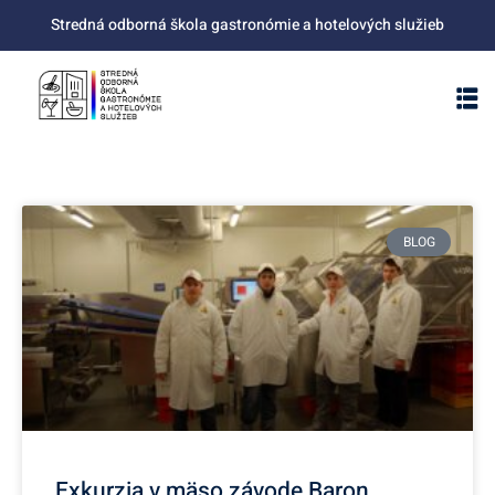
Stredná odborná škola gastronómie a hotelových služieb
BLOG
Exkurzia v mäso závode Baron