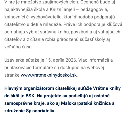
V hre je množstvo zaujímavých cien. Ocenená bude aj
najaktívnejšia škola a Knižní anjeli – pedagógovia,
knihovníci či vychovávatelia, ktorí dlhodobo podporujú
čitateľstvo u detí a mládeže. Práve ich podpora je kľúčová:
pomáhajú vybrať správnu knihu, povzbudia aj váhajúcich
čitateľov a z čítania robia prirodzenú súčasť školy aj
voľného času.
Uzávierka súťaže je 15. apríla 2026. Viac informácií a
prihlasovacie formuláre sú dostupné na webovej
stránke
www.vratmeknihydoskol.sk
.
Hlavným organizátorom čitateľskej súťaže Vráťme knihy
do škôl je BSK. Na projekte sa podieľajú aj ostatné
samosprávne kraje, ako aj Malokarpatská knižnica a
združenie Spisopriatelia.