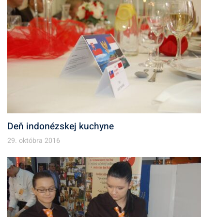
v
Deň indonézskej kuchyne
29. októbra 2016