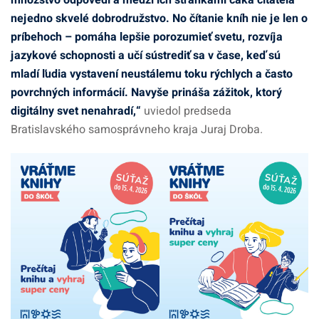
množstvo odpovedí a medzi ich stránkami čaká čitateľa
nejedno skvelé dobrodružstvo. No čítanie kníh nie je len o
príbehoch – pomáha lepšie porozumieť svetu, rozvíja
jazykové schopnosti a učí sústrediť sa v čase, keď sú
mladí ľudia vystavení neustálemu toku rýchlych a často
povrchných informácií. Navyše prináša zážitok, ktorý
digitálny svet nenahradí,“
uviedol predseda
Bratislavského samosprávneho kraja Juraj Droba.