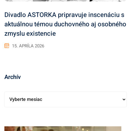
Divadlo ASTORKA pripravuje inscenáciu s
aktuálnou témou duchovného aj osobného
zmyslu existencie
15. APRÍLA 2026
Archív
A
r
c
h
í