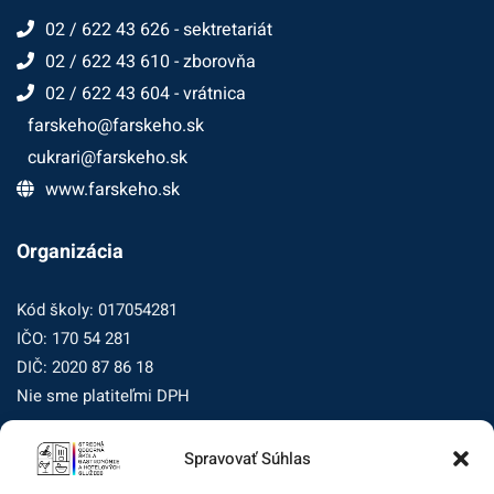
02 / 622 43 626 - sektretariát
02 / 622 43 610 - zborovňa
02 / 622 43 604 - vrátnica
farskeho@farskeho.sk
cukrari@farskeho.sk
www.farskeho.sk
Organizácia
Kód školy: 017054281
IČO: 170 54 281
DIČ: 2020 87 86 18
Nie sme platiteľmi DPH
Spravovať Súhlas
Zásady ochrany osobných údajov