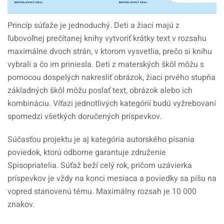
Princíp súťaže je jednoduchý. Deti a žiaci majú z
ľubovoľnej prečítanej knihy vytvoriť krátky text v rozsahu
maximálne dvoch strán, v ktorom vysvetlia, prečo si knihu
vybrali a čo im priniesla. Deti z materských škôl môžu s
pomocou dospelých nakresliť obrázok, žiaci prvého stupňa
základných škôl môžu poslať text, obrázok alebo ich
kombináciu. Víťazi jednotlivých kategórií budú vyžrebovaní
spomedzi všetkých doručených príspevkov.
Súčasťou projektu je aj kategória autorského písania
poviedok, ktorú odborne garantuje združenie
Spisopriatelia. Súťaž beží celý rok, pričom uzávierka
príspevkov je vždy na konci mesiaca a poviedky sa píšu na
vopred stanovenú tému. Maximálny rozsah je 10 000
znakov.