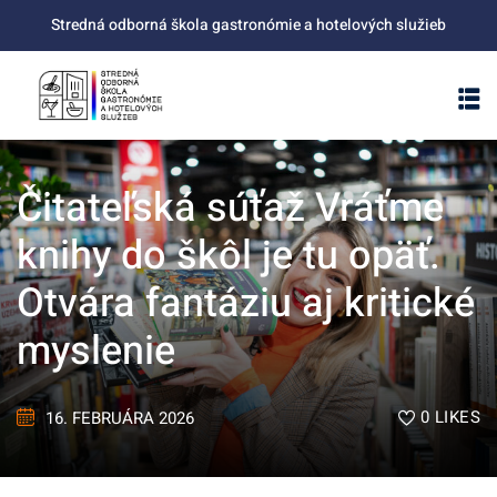
Skip
Stredná odborná škola gastronómie a hotelových služieb
to
content
Čitateľská súťaž Vráťme
knihy do škôl je tu opäť.
Otvára fantáziu aj kritické
myslenie
0
LIKES
16. FEBRUÁRA 2026