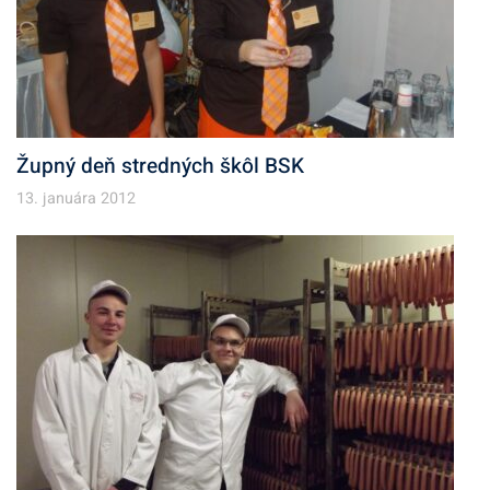
Župný deň stredných škôl BSK
13. januára 2012