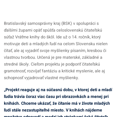
Bratislavský samosprávny kraj (BSK) v spolupráci s
ďalšími župami opäť spúšťa celoslovenskú čitateľskú
súťaž Vráťme knihy do škôl. Ide už o 14. ročník, ktorý
motivuje deti a mladých ľudí na celom Slovensku nielen
čítať, ale aj vyjadriť svoje myšlienky písaním, kresbou či
vlastnou tvorbou. Určená je pre materské, základné a
stredné školy. Cieľom projektu je podporiť čitateľskú
gramotnosť, rozvíjať fantáziu a kritické myslenie, ale aj
schopnosť vyjadrovať vlastné myšlienky.
„Projekt reaguje aj na súčasnú dobu, v ktorej deti a mladí
ľudia trávia čoraz viac času pri obrazovkách a menej pri
knihách. Chceme ukázať, že čítanie má v živote mladých
ľudí stále nezastupiteľné miesto. V knihách nájdeme