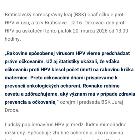
Bratislavský samosprávny kraj (BSK) opäť očkuje proti
HPV vírusu, a to v Bratislave. Už 16. Očkovací deň proti
HPV sa uskutoční tento piatok 20. marca 2026 od 13:00
hodiny.
„Rakovine spôsobenej vírusom HPV vieme predchádzať
práve očkovaním. Už aj štatistiky ukázali, že vďaka
očkovaniu proti HPV klesol počet úmrtí na rakovinu krčka
maternice.
Preto očkovacími dňami prispievame k
prevencii onkologických ochorení. Rovnako robíme
osvetu a zdôrazňujeme, aký význam má v prípade zdravia
prevencia a očkovanie,“
ozrejmil predseda BSK Juraj
Droba.
Ľudský papilomavírus HPV je medzi ľuďmi mimoriadne
rozšírený. Spôsobuje zhubné ochorenia, ako rakovina