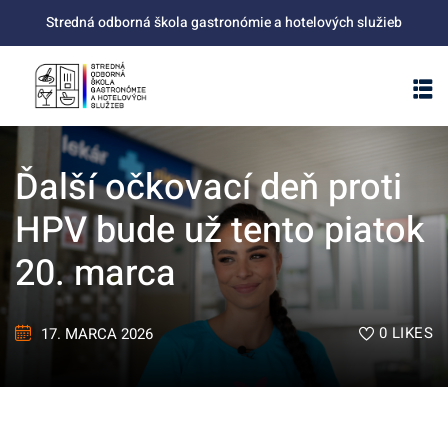
Skip
Stredná odborná škola gastronómie a hotelových služieb
to
content
Ďalší očkovací deň proti
HPV bude už tento piatok
20. marca
0
LIKES
17. MARCA 2026