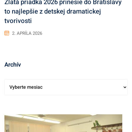
Zlatá priadka 2026 prinesie do Bratislavy
to najlepšie z detskej dramatickej
tvorivosti
2. APRÍLA 2026
Archív
A
r
c
h
í
v