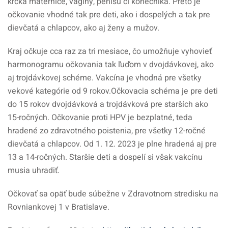
krčka maternice, vagíny, penisu či konečníka. Preto je
očkovanie vhodné tak pre deti, ako i dospelých a tak pre
dievčatá a chlapcov, ako aj ženy a mužov.
Kraj očkuje cca raz za tri mesiace, čo umožňuje vyhovieť
harmonogramu očkovania tak ľuďom v dvojdávkovej, ako
aj trojdávkovej schéme. Vakcína je vhodná pre všetky
vekové kategórie od 9 rokov.Očkovacia schéma je pre deti
do 15 rokov dvojdávková a trojdávková pre starších ako
15-ročných. Očkovanie proti HPV je bezplatné, teda
hradené zo zdravotného poistenia, pre všetky 12-ročné
dievčatá a chlapcov. Od 1. 12. 2023 je plne hradená aj pre
13 a 14-ročných. Staršie deti a dospelí si však vakcínu
musia uhradiť.
Očkovať sa opäť bude súbežne v Zdravotnom stredisku na
Rovniankovej 1 v Bratislave.