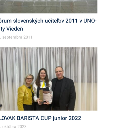
órum slovenských učiteľov 2011 v UNO-
ity Viedeň
. septembra 2011
LOVAK BARISTA CUP junior 2022
. októbra 2023