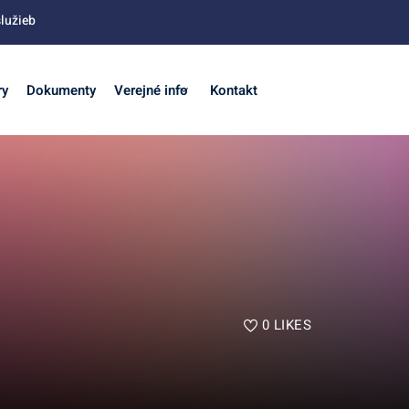
lužieb
ry
Dokumenty
Verejné info
Kontakt
0
LIKES