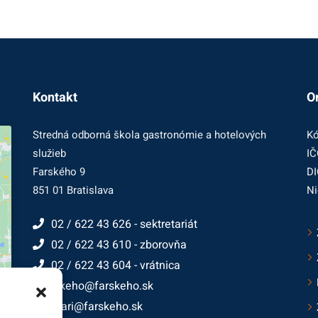
Kontakt
O
Stredná odborná škola gastronómie a hotelových
Kó
služieb
IČ
Farského 9
DI
851 01 Bratislava
Ni
02 / 622 43 626 - sektretariát
02 / 622 43 610 - zborovňa
02 / 622 43 604 - vrátnica
farskeho@farskeho.sk
cukrari@farskeho.sk