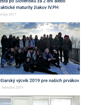
esta po Slovensku za 2 dni alebo
raktické maturity žiakov IV.PH
 mája 2017
yžiarský výcvik 2019 pre našich prvákov
. februára 2019