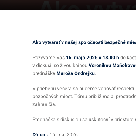
Ako vytvárať v našej spoločnosti bezpečné mie
Pozývame Vás
16. mája 2026 o 18.00 h
do kašt
v diskusii so živou knihou
Veronikou Moňokovo
prednáške
Maroša Ondrejku
.
V priebehu večera sa budeme venovať rešpektu
bezpečných miest. Tému priblížime aj prostredn
zahraničia.
Prednáška s diskusiou sa uskutoční v priestore 
Dátum:
16. máj 2026