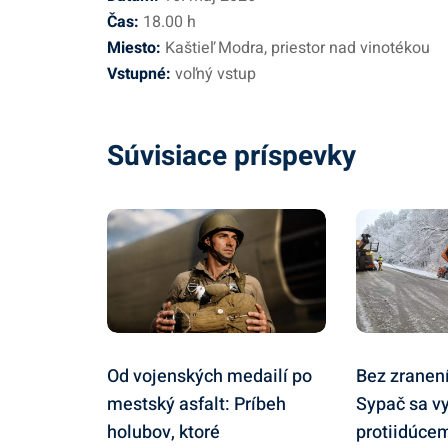
Čas:
18.00 h
Miesto:
Kaštieľ Modra, priestor nad vinotékou
Vstupné:
voľný vstup
Súvisiace príspevky
Od vojenských medailí po
Bez zranení
mestský asfalt: Príbeh
Sypač sa v
holubov, ktoré
protiidúcem