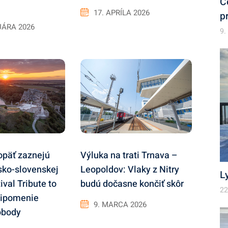
C
17. APRÍLA 2026
p
UÁRA 2026
9.
Výluka na trati Trnava –
opäť zaznejú
Leopoldov: Vlaky z Nitry
sko-slovenskej
L
budú dočasne končiť skôr
ival Tribute to
22
ripomenie
9. MARCA 2026
obody