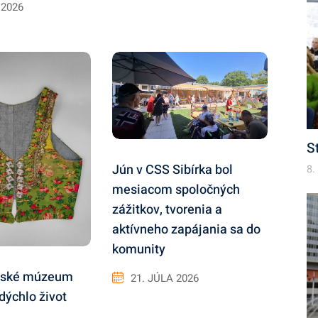
 2026
S
Jún v CSS Sibírka bol
8.
mesiacom spoločných
zážitkov, tvorenia a
aktívneho zapájania sa do
komunity
tské múzeum
21. JÚLA 2026
dýchlo život