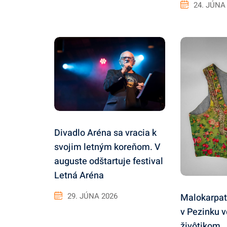
24. JÚNA
Divadlo Aréna sa vracia k
svojim letným koreňom. V
auguste odštartuje festival
Letná Aréna
29. JÚNA 2026
Malokarpa
v Pezinku v
živôtikom