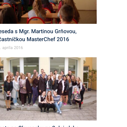
eseda s Mgr. Martinou Grňovou,
častníčkou MasterChef 2016
. apríla 2016