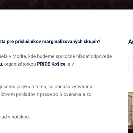
A
sta pre príslušníkov marginalizovaných skupín?
ieľa v Modre, kde budeme spoločne hľadať odpovede
A
u
, organizátorkou
PRIDE Košice
, a v
r
c
h
júcemu jazyku a tomu, čo obnáša vytváranie
í
íctvom príkladov z praxe zo Slovenska a zo
v
nad vinotékou.