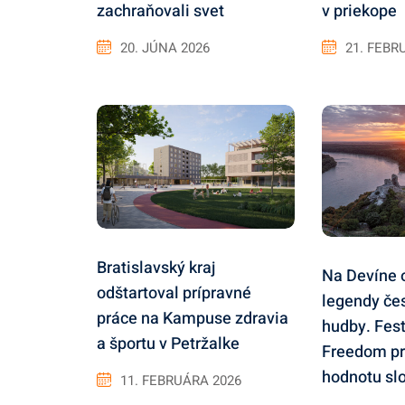
zachraňovali svet
v priekope
20. JÚNA 2026
21. FEBR
Bratislavský kraj
Na Devíne 
odštartoval prípravné
legendy če
práce na Kampuse zdravia
hudby. Fest
a športu v Petržalke
Freedom p
hodnotu sl
11. FEBRUÁRA 2026