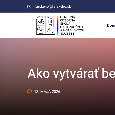
Skip
farskeho@farskeho.sk
to
content
Dom
Ako vytvárať b
13. MÁJA 2026