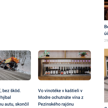
B
ú
29
, bez škôd.
Vo vinotéke v kaštieli v
yhýbal
Modre ochutnáte vína z
u autu, skončil
Pezinského rajónu