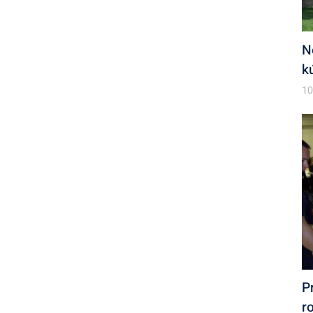
N
k
10
P
r