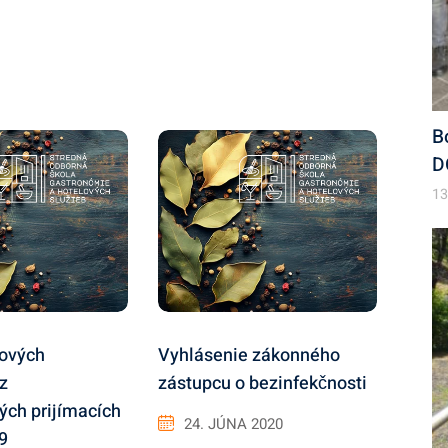
B
D
13
lových
Vyhlásenie zákonného
z
zástupcu o bezinfekčnosti
ých prijímacích
24. JÚNA 2020
9