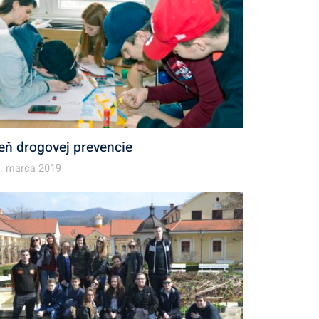
eň drogovej prevencie
. marca 2019