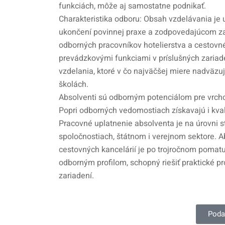
funkciách, môže aj samostatne podnikať.
Charakteristika odboru: Obsah vzdelávania je u
ukončení povinnej praxe a zodpovedajúcom zap
odborných pracovníkov hotelierstva a cestovn
prevádzkovými funkciami v príslušných zaria
vzdelania, ktoré v čo najväčšej miere nadväz
školách.
Absolventi sú odborným potenciálom pre vrch
Popri odborných vedomostiach získavajú i kval
Pracovné uplatnenie absolventa je na úrovni
spoločnostiach, štátnom i verejnom sektore. 
cestovných kancelárií je po trojročnom pomatu
odborným profilom, schopný riešiť praktické p
zariadení.
Poda