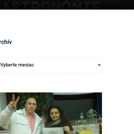
rchív