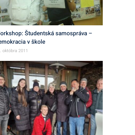
orkshop: Študentská samospráva –
emokracia v škole
. októbra 2011