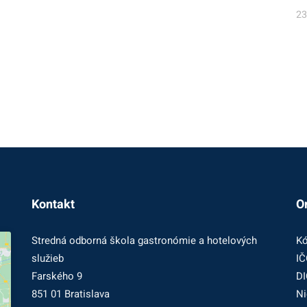
23
Kontakt
O
Stredná odborná škola gastronómie a hotelových
Kó
služieb
IČ
Farského 9
DI
851 01 Bratislava
Ni