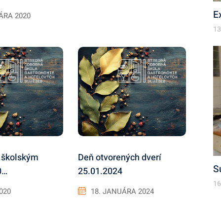
E
ÁRA 2020
13
 školským
Deň otvorených dverí
S
0…
25.01.2024
16
2020
18. JANUÁRA 2024