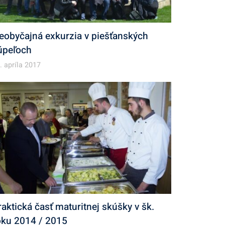
eobyčajná exkurzia v piešťanských
úpeľoch
. apríla 2017
raktická časť maturitnej skúšky v šk.
oku 2014 / 2015