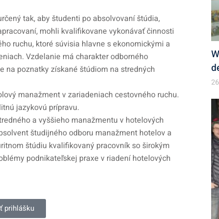
rčený tak, aby študenti po absolvovaní štúdia,
racovaní, mohli kvalifikovane vykonávať činnosti
ého ruchu, ktoré súvisia hlavne s ekonomickými a
W
deniach. Vzdelanie má charakter odborného
d
uje na poznatky získané štúdiom na stredných
26
olový manažment v zariadeniach cestovného ruchu.
itnú jazykovú prípravu.
 stredného a vyššieho manažmentu v hotelových
Absolvent študijného odboru manažment hotelov a
ritnom štúdiu kvalifikovaný pracovník so širokým
roblémy podnikateľskej praxe v riadení hotelových
ť prihlášku