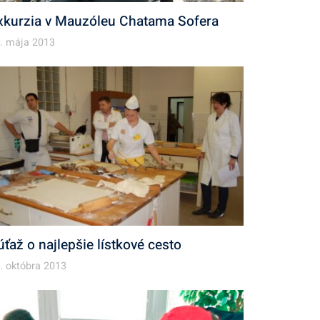
xkurzia v Mauzóleu Chatama Sofera
. mája 2013
úťaž o najlepšie lístkové cesto
. októbra 2013