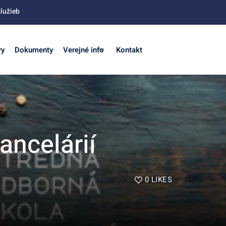
lužieb
ry
Dokumenty
Verejné info
Kontakt
ncelárií
0
LIKES