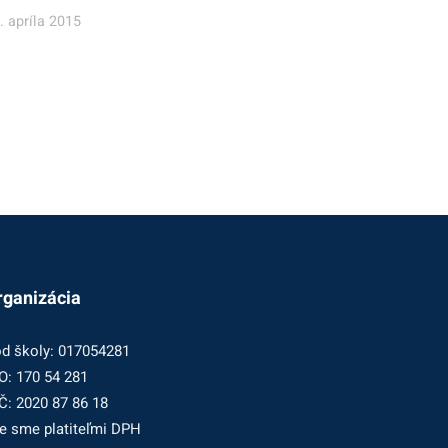
. apríla 2015
rganizácia
d školy: 017054281
O: 170 54 281
Č: 2020 87 86 18
e sme platiteľmi DPH