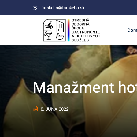
farskeho@farskeho.sk
Dom
Manažment hote
8. JÚNA 2022