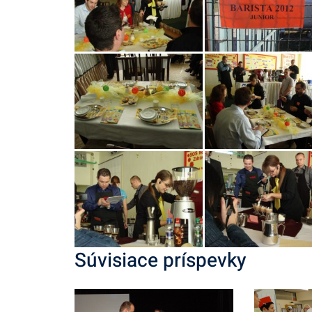
Súvisiace príspevky