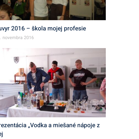
uvyr 2016 – škola mojej profesie
. novembra 2016
rezentácia „Vodka a miešané nápoje z
ej