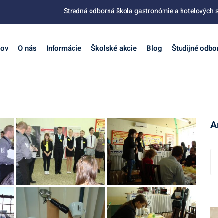
Stredná odborná škola gastronómie a hotelových s
ov
O nás
Informácie
Školské akcie
Blog
Študijné odbo
A
A
r
c
h
í