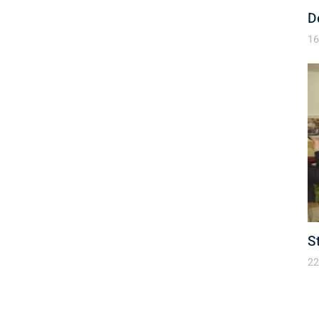
D
16
S
22