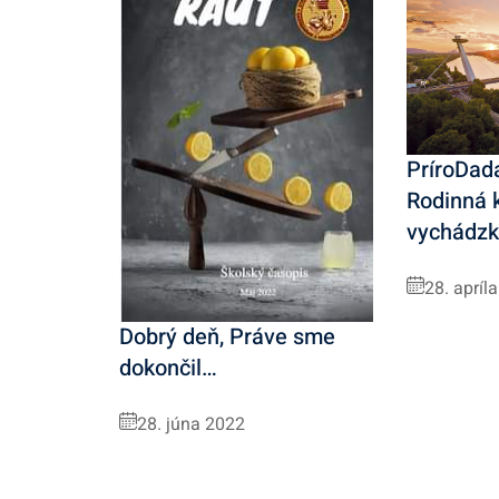
PríroDada
Rodinná
vychádz
28. apríl
Dobrý deň, Práve sme
dokončil…
28. júna 2022