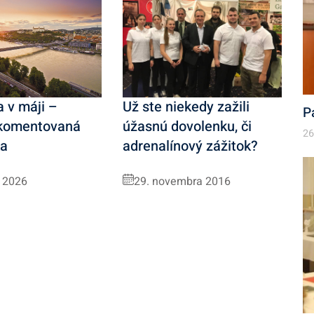
 v máji –
Už ste niekedy zažili
P
 komentovaná
úžasnú dovolenku, či
26
ka
adrenalínový zážitok?
a 2026
29. novembra 2016