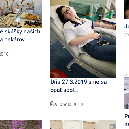
J
é skúšky našich
29
 a pekárov
2018
Dňa 27.3.2019 sme sa
opäť spol…
9. apríla 2019
P
n