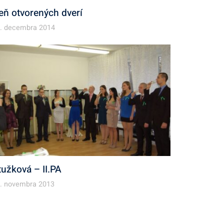
eň otvorených dverí
. decembra 2014
tužková – II.PA
. novembra 2013