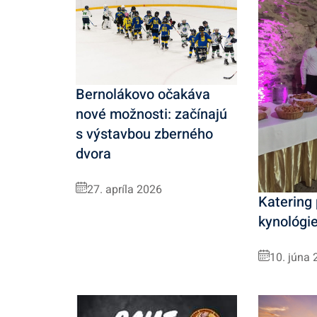
Bernolákovo očakáva
nové možnosti: začínajú
s výstavbou zberného
dvora
27. apríla 2026
Katering
kynológi
10. júna 