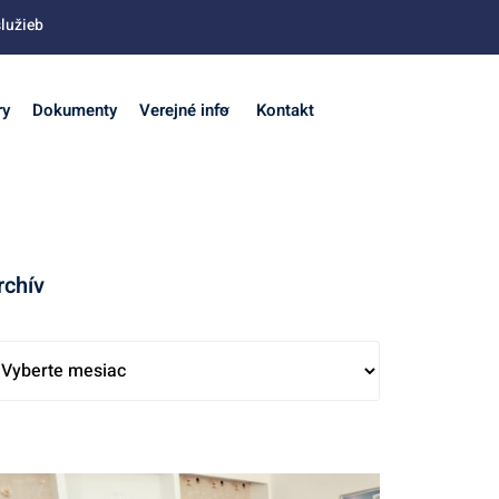
lužieb
ry
Dokumenty
Verejné info
Kontakt
rchív