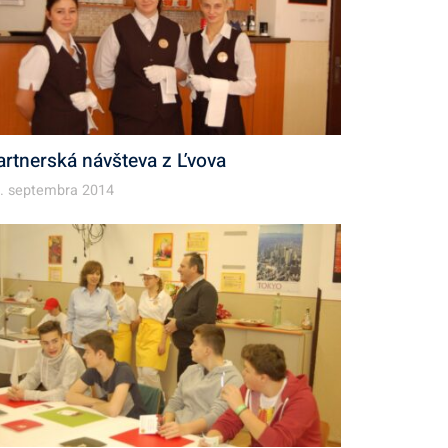
artnerská návšteva z Ľvova
. septembra 2014