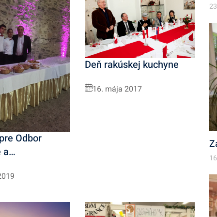
23
Deň rakúskej kuchyne
16. mája 2017
 pre Odbor
Z
e a…
16
2019