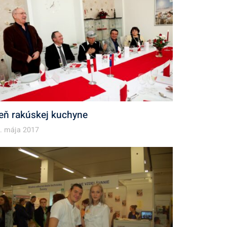
eň rakúskej kuchyne
. mája 2017