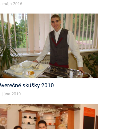
. mája 2016
áverečné skúšky 2010
. júna 2010