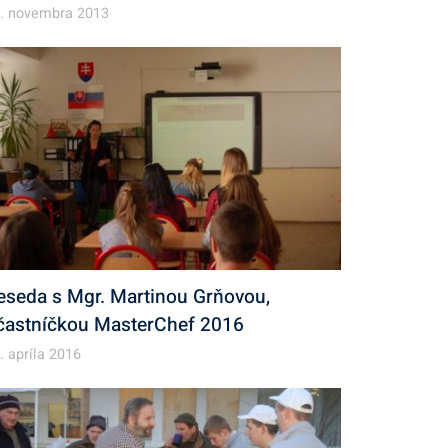
. novembra 2013
eseda s Mgr. Martinou Grňovou,
častníčkou MasterChef 2016
. apríla 2016