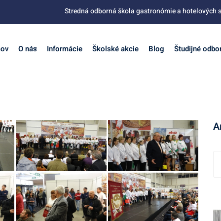
Stredná odborná škola gastronómie a hotelových s
ov
O nás
Informácie
Školské akcie
Blog
Študijné odbo
A
A
r
c
h
í