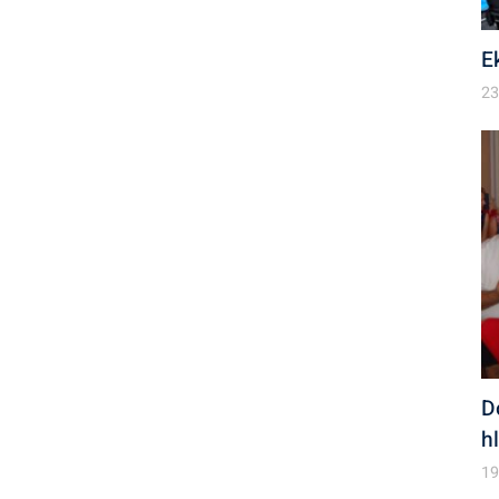
E
23
D
h
19