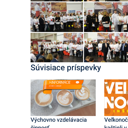
Súvisiace príspevky
Výchovno vzdelávacia
Veľkonočn
činnosť
kaštieli 