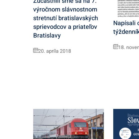
Zúčastnili sme sa na 7.
výročnom slávnostnom
stretnutí bratislavských
Napísali 
sprievodcov a priateľov
týždenní
Bratislavy
18. nove
20. apríla 2018