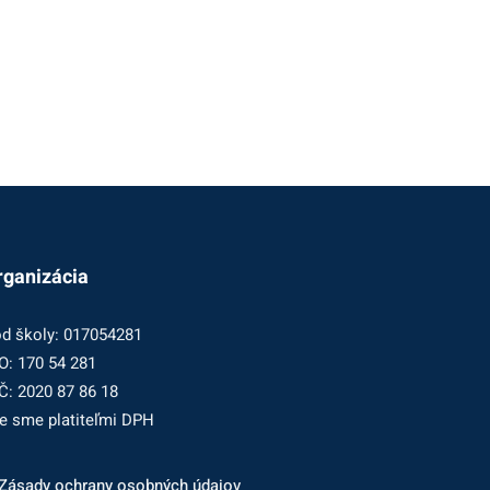
rganizácia
d školy: 017054281
O: 170 54 281
Č: 2020 87 86 18
e sme platiteľmi DPH
Zásady ochrany osobných údajov