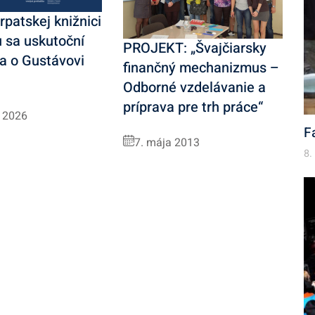
patskej knižnici
 sa uskutoční
PROJEKT: „Švajčiarsky
a o Gustávovi
finančný mechanizmus –
Odborné vzdelávanie a
príprava pre trh práce“
a 2026
F
7. mája 2013
8.