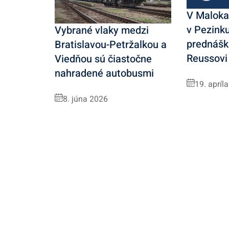
V Malokar
v Pezinku
Vybrané vlaky medzi
prednášk
Bratislavou-Petržalkou a
Reussovi
Viedňou sú čiastočne
nahradené autobusmi
19. apríl
8. júna 2026