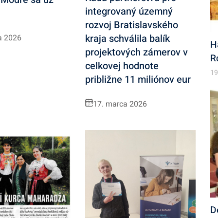
integrovaný územný
rozvoj Bratislavského
kraja schválila balík
a 2026
H
projektových zámerov v
R
celkovej hodnote
19
približne 11 miliónov eur
17. marca 2026
D