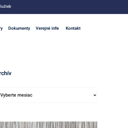
lužieb
ry
Dokumenty
Verejné info
Kontakt
rchív