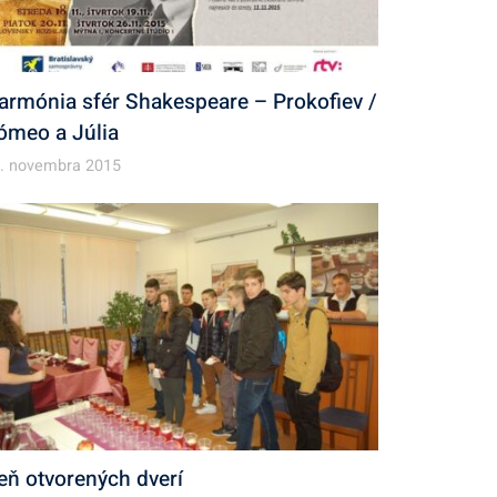
armónia sfér Shakespeare – Prokofiev /
ómeo a Júlia
. novembra 2015
eň otvorených dverí