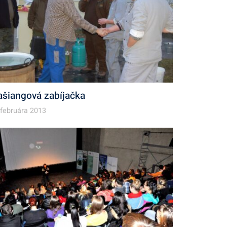
ašiangová zabíjačka
 februára 2013