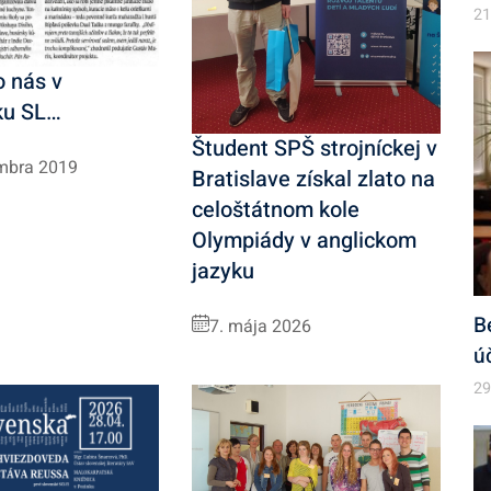
21
o nás v
ku SL…
Študent SPŠ strojníckej v
mbra 2019
Bratislave získal zlato na
celoštátnom kole
Olympiády v anglickom
jazyku
B
7. mája 2026
ú
29