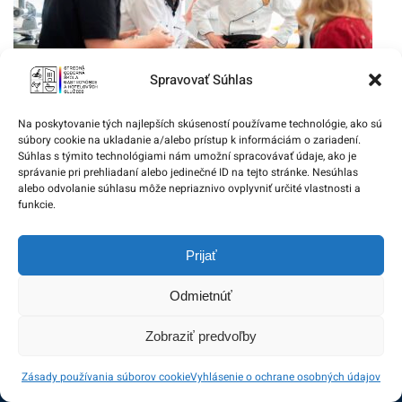
Spravovať Súhlas
Na poskytovanie tých najlepších skúseností používame technológie, ako sú
súbory cookie na ukladanie a/alebo prístup k informáciám o zariadení.
Deň ruskej kuchyne
Súhlas s týmito technológiami nám umožní spracovávať údaje, ako je
správanie pri prehliadaní alebo jedinečné ID na tejto stránke. Nesúhlas
21. marca 2019
alebo odvolanie súhlasu môže nepriaznivo ovplyvniť určité vlastnosti a
funkcie.
Prijať
Odmietnúť
Zobraziť predvoľby
Zásady používania súborov cookie
Vyhlásenie o ochrane osobných údajov