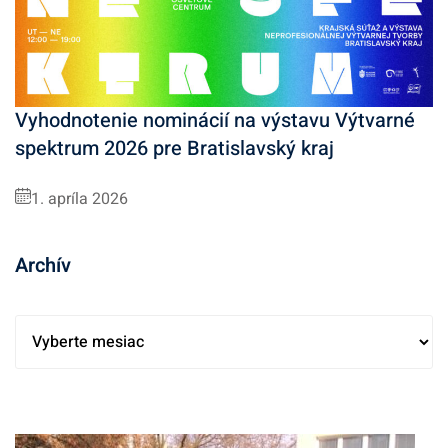
Vyhodnotenie nominácií na výstavu Výtvarné
spektrum 2026 pre Bratislavský kraj
1. apríla 2026
Archív
A
r
c
h
í