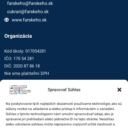
farskeho@farskeho.sk
cukrari@farskeho.sk
www.farskeho.sk
Organizácia
Kód školy: 017054281
IČO: 170 54 281
DIČ: 2020 87 86 18
Nie sme platiteľmi DPH
Spravovať Súhlas
Zásady ochrany osobných údajov
Zásady používania súborov cookie (EÚ)
Na poskytovanie tých najlepších skúseností používame technológie, ako sú
súbory cookie na ukladanie a/alebo prístup k informáciám o zariadení.
Dohľad nad ochranou osobných údajov
Súhlas s týmito technológiami nám umožní spracovávať údaje, ako je
správanie pri prehliadaní alebo jedinečné ID na tejto stránke. Nesúhlas
Žiadosť dotknutej osoby na uplatnenie jej práv
alebo odvolanie súhlasu môže nepriaznivo ovplyvniť určité vlastnosti a