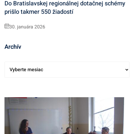
Do Bratislavskej regionálnej dotačnej schémy
prišlo takmer 550 žiadostí
30. januára 2026
Archív
A
r
c
h
í
v