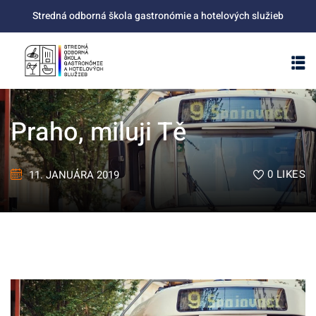
Skip
Stredná odborná škola gastronómie a hotelových služieb
to
content
Praho, miluji Tě
0
LIKES
11. JANUÁRA 2019