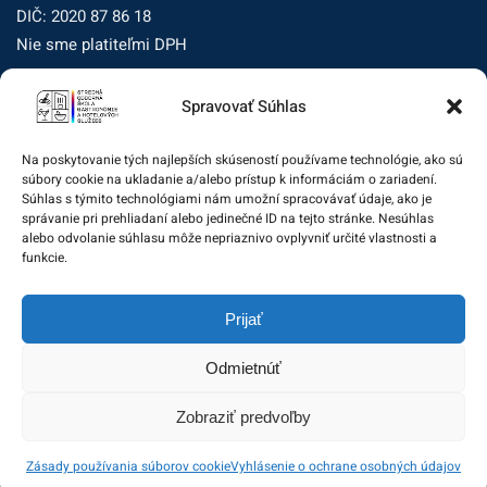
DIČ: 2020 87 86 18
Nie sme platiteľmi DPH
Spravovať Súhlas
Zásady ochrany osobných údajov
Zásady používania súborov cookie (EÚ)
Na poskytovanie tých najlepších skúseností používame technológie, ako sú
súbory cookie na ukladanie a/alebo prístup k informáciám o zariadení.
Dohľad nad ochranou osobných údajov
Súhlas s týmito technológiami nám umožní spracovávať údaje, ako je
správanie pri prehliadaní alebo jedinečné ID na tejto stránke. Nesúhlas
Žiadosť dotknutej osoby na uplatnenie jej práv
alebo odvolanie súhlasu môže nepriaznivo ovplyvniť určité vlastnosti a
funkcie.
Zodpovedná osoba za ochranu osobných údajov:
Prijať
zo@eurotrading.sk
Odmietnúť
Zobraziť predvoľby
© 2020 Stredná odborná škola gastronómie a hotelových
Zásady používania súborov cookie
Vyhlásenie o ochrane osobných údajov
služieb. All rights reserved.