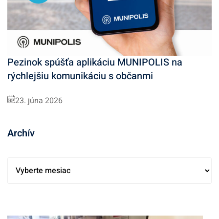
Pezinok spúšťa aplikáciu MUNIPOLIS na
rýchlejšiu komunikáciu s občanmi
23. júna 2026
Archív
A
r
c
h
í