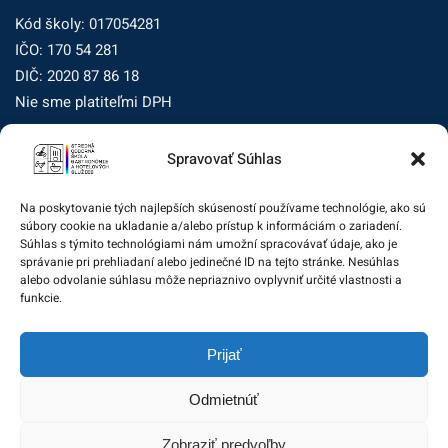
Kód školy: 017054281
IČO: 170 54 281
DIČ: 2020 87 86 18
Nie sme platiteľmi DPH
Spravovať Súhlas
Zásady ochrany osobných údajov
Zásady používania súborov cookie (EÚ)
Na poskytovanie tých najlepších skúseností používame technológie, ako sú
súbory cookie na ukladanie a/alebo prístup k informáciám o zariadení.
Dohľad nad ochranou osobných údajov
Súhlas s týmito technológiami nám umožní spracovávať údaje, ako je
správanie pri prehliadaní alebo jedinečné ID na tejto stránke. Nesúhlas
Žiadosť dotknutej osoby na uplatnenie jej práv
alebo odvolanie súhlasu môže nepriaznivo ovplyvniť určité vlastnosti a
funkcie.
Zodpovedná osoba za ochranu osobných údajov:
Prijať
zo@eurotrading.sk
Odmietnúť
Zobraziť predvoľby