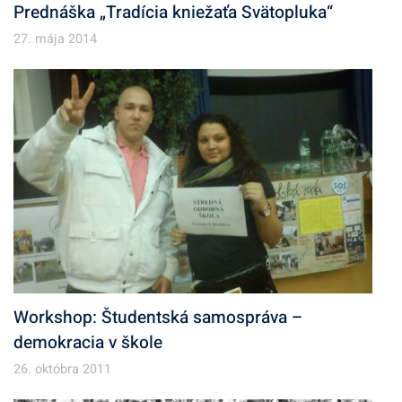
Prednáška „Tradícia kniežaťa Svätopluka“
27. mája 2014
Workshop: Študentská samospráva –
demokracia v škole
26. októbra 2011