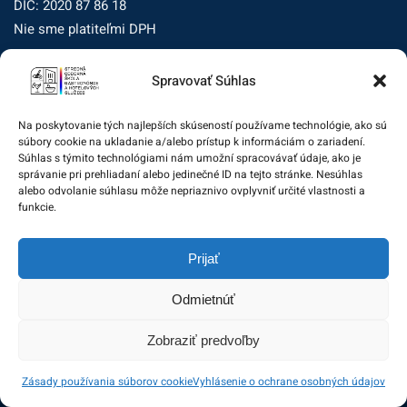
DIČ: 2020 87 86 18
Nie sme platiteľmi DPH
Spravovať Súhlas
Zásady ochrany osobných údajov
Zásady používania súborov cookie (EÚ)
Na poskytovanie tých najlepších skúseností používame technológie, ako sú
súbory cookie na ukladanie a/alebo prístup k informáciám o zariadení.
Dohľad nad ochranou osobných údajov
Súhlas s týmito technológiami nám umožní spracovávať údaje, ako je
správanie pri prehliadaní alebo jedinečné ID na tejto stránke. Nesúhlas
Žiadosť dotknutej osoby na uplatnenie jej práv
alebo odvolanie súhlasu môže nepriaznivo ovplyvniť určité vlastnosti a
funkcie.
Zodpovedná osoba za ochranu osobných údajov:
Prijať
zo@eurotrading.sk
Odmietnúť
Zobraziť predvoľby
© 2020 Stredná odborná škola gastronómie a hotelových
Zásady používania súborov cookie
Vyhlásenie o ochrane osobných údajov
služieb. All rights reserved.