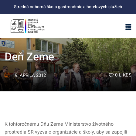
Skip
Stredná odborná škola gastronómie a hotelových služieb
to
content
Deň Zeme
0
LIKES
19. APRÍLA 2012
K tohtoročnému Dňu Zeme Ministerstvo životného
prostredia SR vyzvalo organizácie a školy, aby sa zapojili