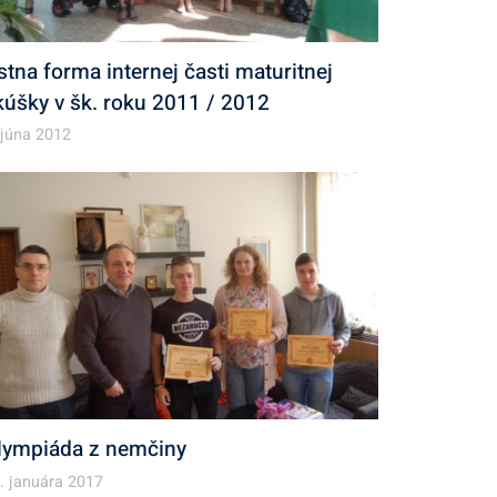
stna forma internej časti maturitnej
kúšky v šk. roku 2011 / 2012
 júna 2012
lympiáda z nemčiny
. januára 2017