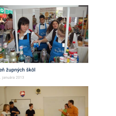
eň župných škôl
. januára 2013