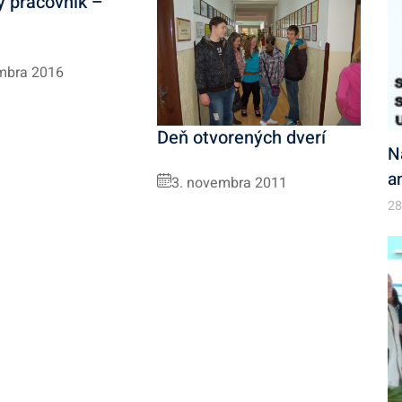
 pracovník –
mbra 2016
Deň otvorených dverí
N
a
3. novembra 2011
28