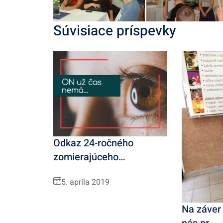
Súvisiace príspevky
Odkaz 24-ročného
zomierajúceho…
5. apríla 2019
Na záver