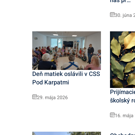
nás pr…
30. júna 
Deň matiek oslávili v CSS
Pod Karpatmi
Prijímaci
29. mája 2026
školský 
16. mája