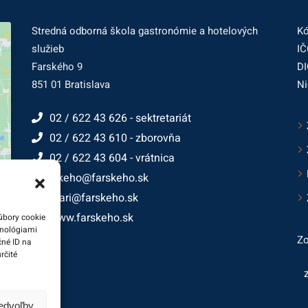
Stredná odborná škola gastronómie a hotelových
Kó
služieb
IČ
Farského 9
DI
851 01 Bratislava
Ni
02 / 622 43 626 - sektretariát
02 / 622 43 610 - zborovňa
02 / 622 43 604 - vrátnica
farskeho@farskeho.sk
cukrari@farskeho.sk
www.farskeho.sk
úbory cookie
hnológiami
Zo
čné ID na
rčité
redvoľby