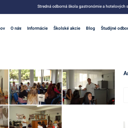
Stredná odborná škola gastronómie a hotelových s
ov
O nás
Informácie
Školské akcie
Blog
Študijné odbo
A
A
r
c
h
í