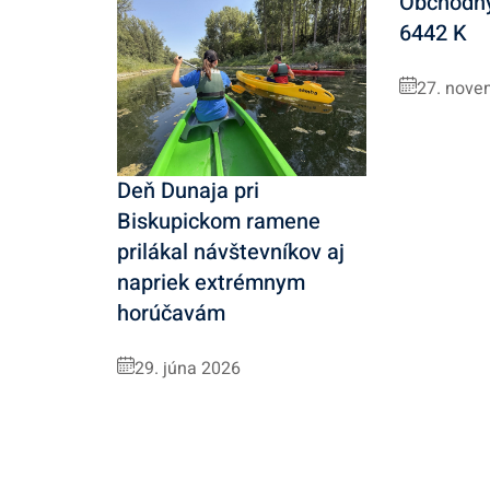
Obchodný
6442 K
27. nove
Deň Dunaja pri
Biskupickom ramene
prilákal návštevníkov aj
napriek extrémnym
horúčavám
29. júna 2026