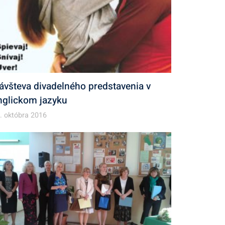
ávšteva divadelného predstavenia v
nglickom jazyku
. októbra 2016