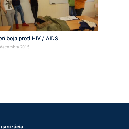
eň boja proti HIV / AIDS
 decembra 2015
rganizácia