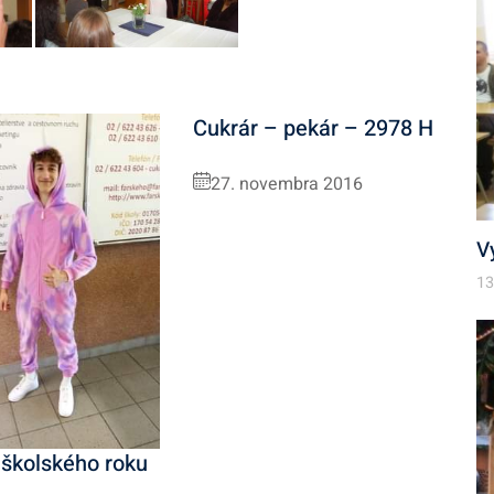
v
Cukrár – pekár – 2978 H
27. novembra 2016
V
13
 školského roku