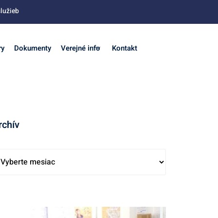
lužieb
ry
Dokumenty
Verejné info
Kontakt
rchív