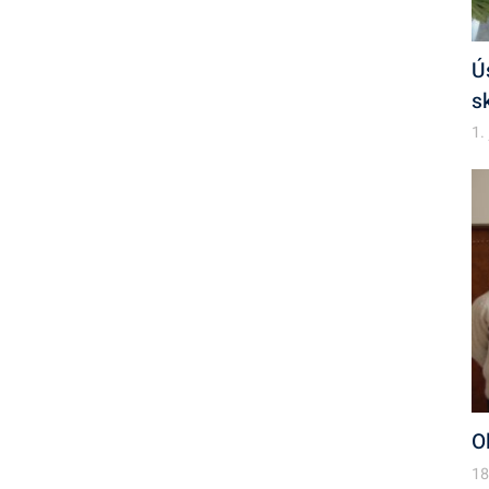
Ú
s
1.
O
18