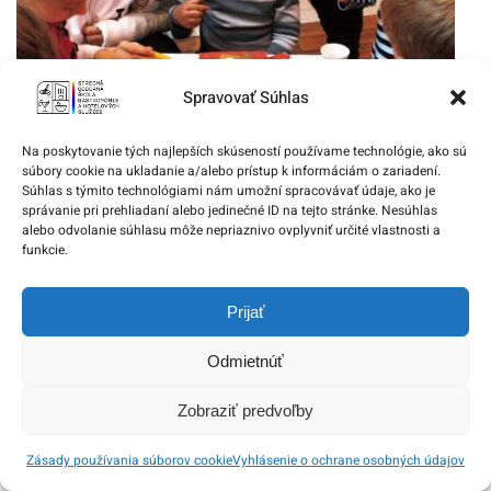
Spravovať Súhlas
Vianočné pečenie
Na poskytovanie tých najlepších skúseností používame technológie, ako sú
16. novembra 2013
súbory cookie na ukladanie a/alebo prístup k informáciám o zariadení.
Súhlas s týmito technológiami nám umožní spracovávať údaje, ako je
správanie pri prehliadaní alebo jedinečné ID na tejto stránke. Nesúhlas
alebo odvolanie súhlasu môže nepriaznivo ovplyvniť určité vlastnosti a
funkcie.
Prijať
Odmietnúť
Zobraziť predvoľby
Zásady používania súborov cookie
Vyhlásenie o ochrane osobných údajov