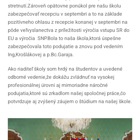
stretnutí.Zároveň opätovne ponúkol pre našu školu
zabezpečovať recepciu v septembri a to na základe
pozitívneho ohlasu z recepcie konanej v septembri na
pôde veľvyslanectva z príležitosti výročia vstupu SR do
EU a výročia SNP.Bola to naša škola,ktorá úspešne
zabezpečovala toto podujatie a znovu pod vedením
Ing,Krošlákovej a p.Bc.Garaja.
Ako riaditeľ školy som hrdý na študentov a uvedené
odborné vedenie,že dokážu zvládnuť na vysokej
profesionálnej úrovni aj mimoriadne náročné
podujatia,ktoré sú zrkadlom našej spoločnej práce,čo
potvrdzuje aj zvýšený záujem o štúdium na našej škole.