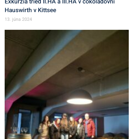
Exkurzia tried II.HA a III.HA v čokoládovni
Hauswirth v Kittsee
13. júna 2024