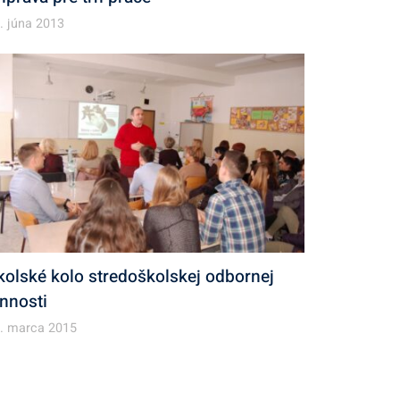
. júna 2013
kolské kolo stredoškolskej odbornej
innosti
. marca 2015