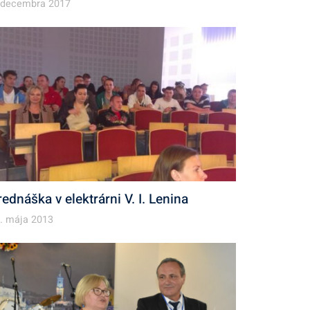
 decembra 2017
rednáška v elektrárni V. I. Lenina
. mája 2013