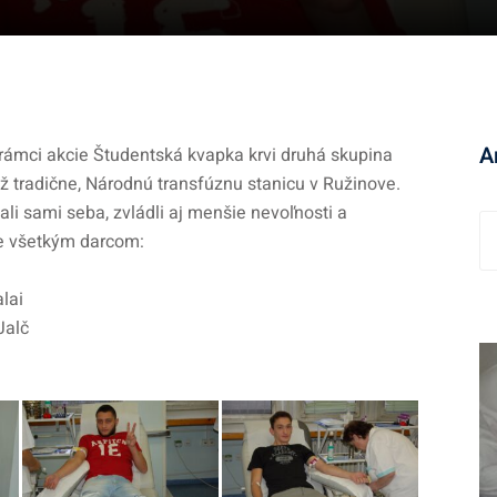
A
 rámci akcie Študentská kvapka krvi druhá skupina
už tradične, Národnú transfúznu stanicu v Ružinove.
ali sami seba, zvládli aj menšie nevoľnosti a
A
me všetkým darcom:
r
c
lai
h
Jalč
í
v