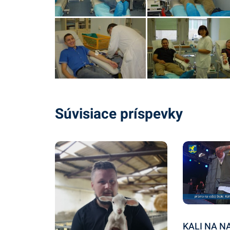
Súvisiace príspevky
KALI NA N