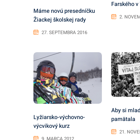
Farského v
Máme novú presedníčku
2. NOVE
Žiackej školskej rady
27. SEPTEMBRA 2016
Aby si mla
Lyžiarsko-výchovno-
pamätala
výcvikový kurz
21. NOV
9. MARCA 2012