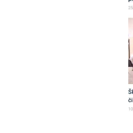
25
Š
č
10