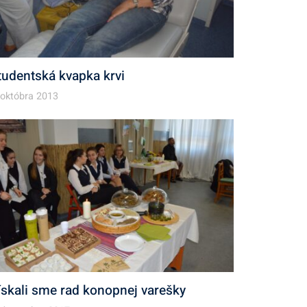
tudentská kvapka krvi
 októbra 2013
ískali sme rad konopnej varešky