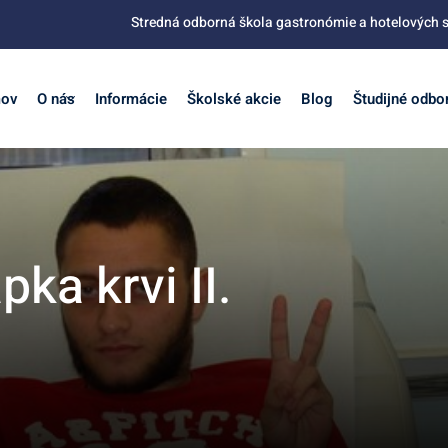
Stredná odborná škola gastronómie a hotelových s
ov
O nás
Informácie
Školské akcie
Blog
Študijné odbo
ka krvi II.