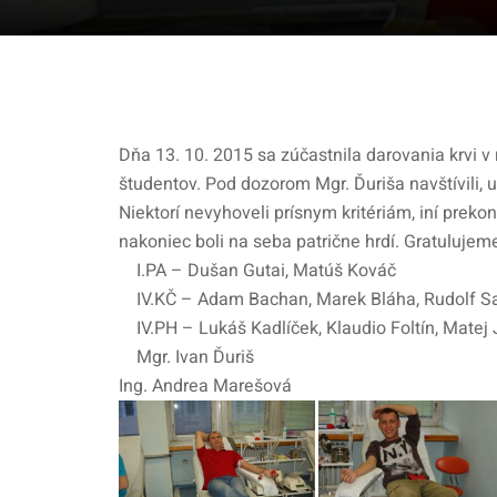
Dňa 13. 10. 2015 sa zúčastnila darovania krvi v
študentov. Pod dozorom Mgr. Ďuriša navštívili, 
Niektorí nevyhoveli prísnym kritériám, iní prekon
nakoniec boli na seba patrične hrdí. Gratuluje
I.PA – Dušan Gutai, Matúš Kováč
IV.KČ – Adam Bachan, Marek Bláha, Rudolf Sa
IV.PH – Lukáš Kadlíček, Klaudio Foltín, Matej 
Mgr. Ivan Ďuriš
Ing. Andrea Marešová