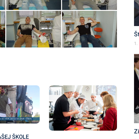
Š
1.
Z
AŠEJ ŠKOLE