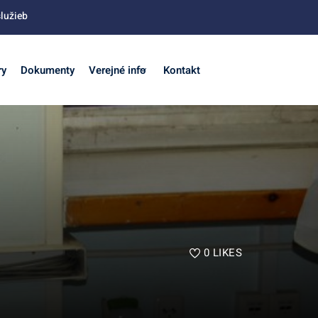
lužieb
ry
Dokumenty
Verejné info
Kontakt
0
LIKES