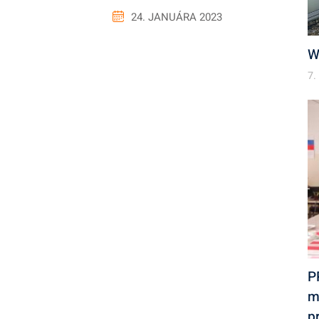
24. JANUÁRA 2023
W
7.
P
m
p