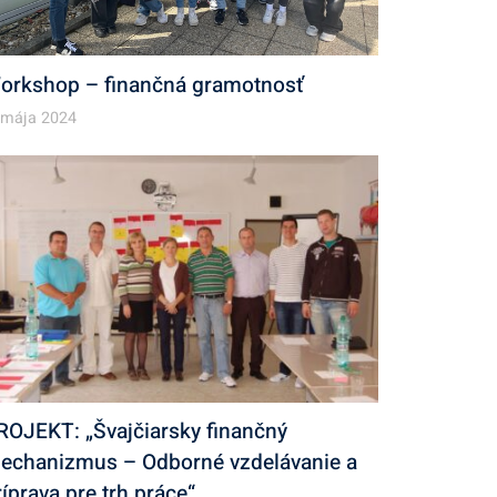
orkshop – finančná gramotnosť
 mája 2024
ROJEKT: „Švajčiarsky finančný
echanizmus – Odborné vzdelávanie a
ríprava pre trh práce“