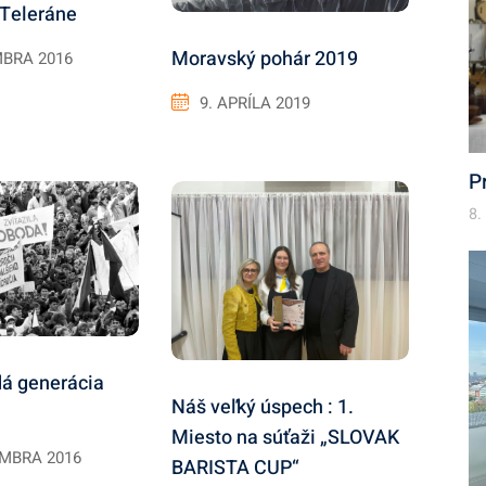
 Teleráne
Moravský pohár 2019
MBRA 2016
9. APRÍLA 2019
P
8.
dá generácia
Náš veľký úspech : 1.
Miesto na súťaži „SLOVAK
EMBRA 2016
BARISTA CUP“