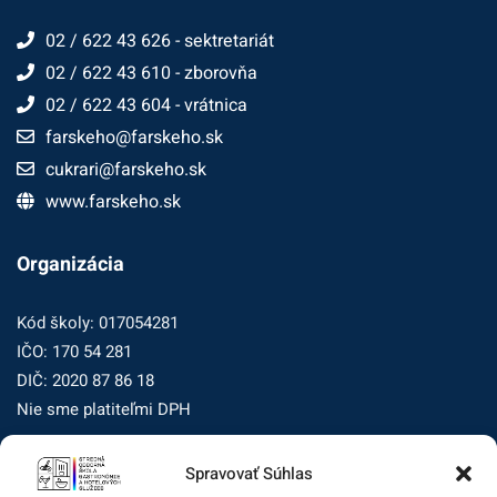
02 / 622 43 626 - sektretariát
02 / 622 43 610 - zborovňa
02 / 622 43 604 - vrátnica
farskeho@farskeho.sk
cukrari@farskeho.sk
www.farskeho.sk
Organizácia
Kód školy: 017054281
IČO: 170 54 281
DIČ: 2020 87 86 18
Nie sme platiteľmi DPH
Spravovať Súhlas
Zásady ochrany osobných údajov