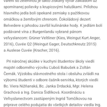
varení so zeleninou je takto získaný vývar základom už
spomínanej polievky s krupicovými haluškami. Prílohou
hlavného jedla boli opekané zemiaky s pažítkovou
omáčkou a žemľovým chrenom. Čokoládový dezert
Belvedere s jahodou zavŕšil kulinárske hody. K jedlám boli
podávané vína z Burgenlandu vybrané pánom
veľvyslancom: Grüner Veltliner (Kies, Weingut Kurt Anger,
2016), Cuvée Q2 (Weingut Gager, Deutschkreutz 2015)
a Auslese Cuvée (Kracher, 2016).
Pri náročnej skúške v kuchyni študentov školy viedli
majstri odborného výcviku Ľuboš Babušek a Zoltán
Černák. Výzdobu slávnostného stola i obsluhu zvládli na
výbornú študenti v odbore čašník-servírka, ktorých viedli
Bc. Viera Nižňanská, Bc. Janka Drdacká, Mgr. Helena
Grachová a Ing. Danica Šidlíková. Koordináciu s
Veľvyslanectvom zastúpeným Ingrid Tomčíkovou na
príprave celého podujatia do všetkých detailov viedla Ing.