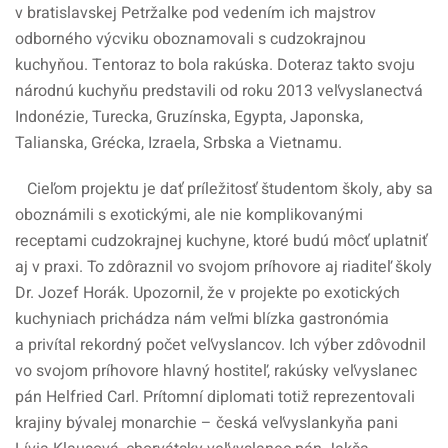
v bratislavskej Petržalke pod vedením ich majstrov
odborného výcviku oboznamovali s cudzokrajnou
kuchyňou. Tentoraz to bola rakúska. Doteraz takto svoju
národnú kuchyňu predstavili od roku 2013 veľvyslanectvá
Indonézie, Turecka, Gruzínska, Egypta, Japonska,
Talianska, Grécka, Izraela, Srbska a Vietnamu.
Cieľom projektu je dať príležitosť študentom školy, aby sa
oboznámili s exotickými, ale nie komplikovanými
receptami cudzokrajnej kuchyne, ktoré budú môcť uplatniť
aj v praxi. To zdôraznil vo svojom príhovore aj riaditeľ školy
Dr. Jozef Horák. Upozornil, že v projekte po exotických
kuchyniach prichádza nám veľmi blízka gastronómia
a privítal rekordný počet veľvyslancov. Ich výber zdôvodnil
vo svojom príhovore hlavný hostiteľ, rakúsky veľvyslanec
pán Helfried Carl. Prítomní diplomati totiž reprezentovali
krajiny bývalej monarchie – česká veľvyslankyňa pani