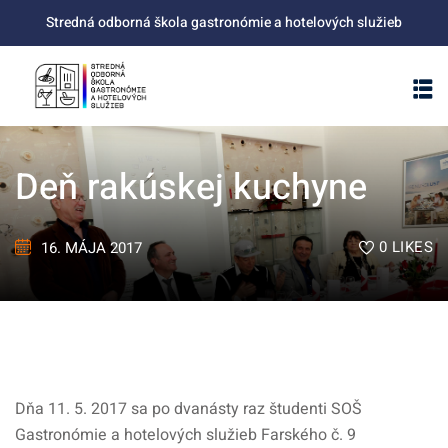
Skip
Stredná odborná škola gastronómie a hotelových služieb
to
content
Deň rakúskej kuchyne
0
LIKES
16. MÁJA 2017
Dňa 11. 5. 2017 sa po dvanásty raz študenti SOŠ
Gastronómie a hotelových služieb Farského č. 9