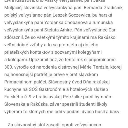
Lívia Klausová, chorvátsky veľvyslanec pán Jakša
Muljačič, slovinská veľvyslankyňa pani Bernarda Gradišnik,
poľský veľvyslanec pán Leszek Soczewica, bulharská
veľvyslankyňa pani Yordanka Chobanova a rumunská
veľvyslankyňa pani Steluta Arhire. Pán veľvyslanec Carl
zdôraznil, že so všetkými týmito krajinami má Rakúsko
veľmi dobré vzťahy a to sa premieta aj do jeho
priateľských kontaktov s pozvanými kolegyňami
a kolegami. Upozornil tiež, že tento rok si pripomíname
300. výročie od narodenia cisárovnej Márie Terézie, ktorej
najhonosnejší portrét je práve v bratislavskom
Primaciálnom paláci. Slávnostný úvod Dňa rakúskej
kuchyne na SOŠ Gastronómie a hotelových služieb
Farského č. 9 v bratislavskej Petržalke patril hymnám
Slovenska a Rakúska, záver spestrili študenti školy
výberom folklórnych melódií v podaní dvoch huslí a basy.
Za slávnostný stôl zasadli oproti veľvyslancom