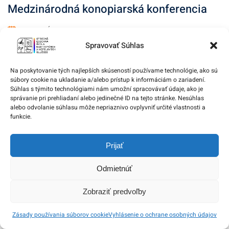
Medzinárodná konopiarská konferencia
10. APRÍLA 2017
Spravovať Súhlas
Na poskytovanie tých najlepších skúseností používame technológie, ako sú
súbory cookie na ukladanie a/alebo prístup k informáciám o zariadení.
Súhlas s týmito technológiami nám umožní spracovávať údaje, ako je
správanie pri prehliadaní alebo jedinečné ID na tejto stránke. Nesúhlas
alebo odvolanie súhlasu môže nepriaznivo ovplyvniť určité vlastnosti a
funkcie.
Prijať
Odmietnúť
Zobraziť predvoľby
Zásady používania súborov cookie
Vyhlásenie o ochrane osobných údajov
Barmanský kurz