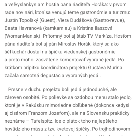
a veľvyslankyniam hostia pána riaditeľa Horáka: v prvom
rade novinári, ktorí sa venujú téme gastronómie a turizmu:
Justín Topoľský (Guest), Viera Dudášová (Gastro-revue),
Beata Havranová (kamkam.eu) a Kristína Ilaszová
(WomanMan.sk). Prítomný bol aj štáb TV Markíza. Hosťom
pána riaditeľa bol aj pán Miroslav Horák, ktorý sa ako
šéfkuchár dostal na špičku viedenskej gastronómie
a preto mohol zasvätene komentovať vybrané jedlá. Po
krátkom prípitku koordinátora projektu Gustáva Murína
začala samotná degustácia vybraných jedál.
Presne v duchu projektu boli jedlá jednoduché, ale
zároveň osobité. Po polievke sa ozdobou menu stalo jedlo,
ktoré je v Rakúsku mimoriadne obľúbené (dokonca kedysi
aj cisárom Franzom Jozefom), ale na Slovensku prakticky
neznáme – Tafelspitz. Ide o plátok toho najlepšieho
hovädzieho mäsa z tzv. kvetovej špičky. Po trojhodinovom