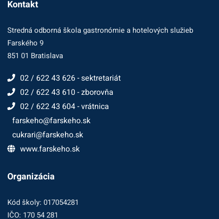
Kontakt
Stredná odborná škola gastronómie a hotelových služieb
Farského 9
851 01 Bratislava
02 / 622 43 626 - sektretariát
02 / 622 43 610 - zborovňa
02 / 622 43 604 - vrátnica
farskeho@farskeho.sk
cukrari@farskeho.sk
www.farskeho.sk
Organizácia
Kód školy: 017054281
IČO: 170 54 281