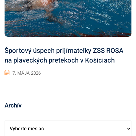
Športový úspech prijímateľky ZSS ROSA
na plaveckých pretekoch v Košiciach
7. MÁJA 2026
Archív
A
r