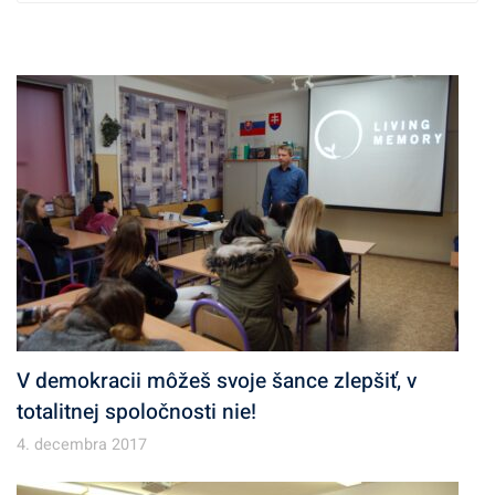
c
h
í
v
V demokracii môžeš svoje šance zlepšiť, v
totalitnej spoločnosti nie!
4. decembra 2017