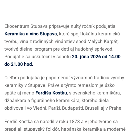
Ekocentrum Stupava pripravuje nultý ročník podujatia
Keramika a víno Stupava
, ktoré spojí lokálnu keramickú
tvorbu, vína z rodinných vinárstiev spod Malých Karpát,
tvorivé dielne, program pre deti aj hudobný sprievod.
Podujatie sa uskutoční v sobotu
20. júna 2026 od 14.00
do 21.00 hod.
Cieľom podujatia je pripomenúť významnú tradíciu výroby
keramiky v Stupave. Práve s týmto remeslom je úzko
späté aj meno
Ferdiša Kostku
, slovenského keramikára,
džbánkara a figurálneho keramikára, ktorého diela
obdivovali vo Viedni, Paríži, Budapešti, Bruseli aj v Prahe.
Ferdiš Kostka sa narodil v roku 1878 a v jeho tvorbe sa
prepájali stupavský folklór, habánska keramika a moderné