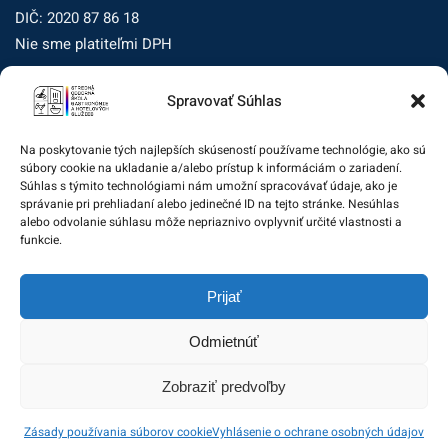
DIČ: 2020 87 86 18
Nie sme platiteľmi DPH
Spravovať Súhlas
Zásady ochrany osobných údajov
Zásady používania súborov cookie (EÚ)
Na poskytovanie tých najlepších skúseností používame technológie, ako sú
súbory cookie na ukladanie a/alebo prístup k informáciám o zariadení.
Dohľad nad ochranou osobných údajov
Súhlas s týmito technológiami nám umožní spracovávať údaje, ako je
správanie pri prehliadaní alebo jedinečné ID na tejto stránke. Nesúhlas
Žiadosť dotknutej osoby na uplatnenie jej práv
alebo odvolanie súhlasu môže nepriaznivo ovplyvniť určité vlastnosti a
funkcie.
Zodpovedná osoba za ochranu osobných údajov:
Prijať
zo@eurotrading.sk
Odmietnúť
Zobraziť predvoľby
© 2020 Stredná odborná škola gastronómie a hotelových
Zásady používania súborov cookie
Vyhlásenie o ochrane osobných údajov
služieb. All rights reserved.