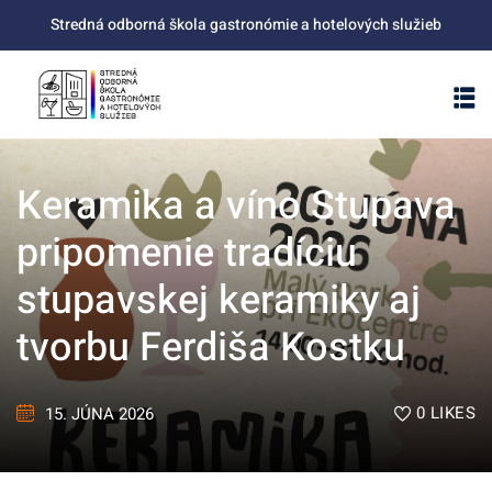
Skip
Stredná odborná škola gastronómie a hotelových služieb
to
content
Keramika a víno Stupava
pripomenie tradíciu
stupavskej keramiky aj
tvorbu Ferdiša Kostku
0
LIKES
15. JÚNA 2026