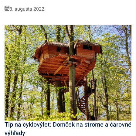
8. augusta 2022
Tip na cyklovýlet: Domček na strome a čarovné
výhľady