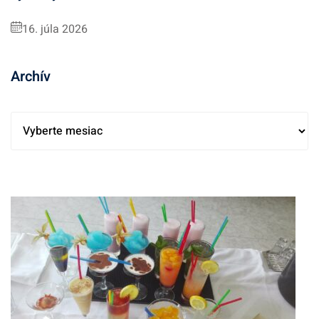
16. júla 2026
Archív
A
r
c
h
í
v