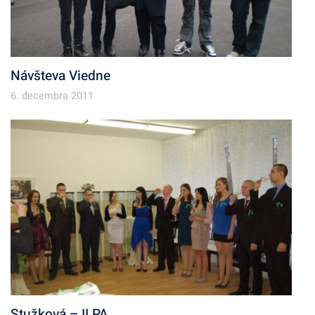
Návšteva Viedne
6. decembra 2011
Stužková – II.PA