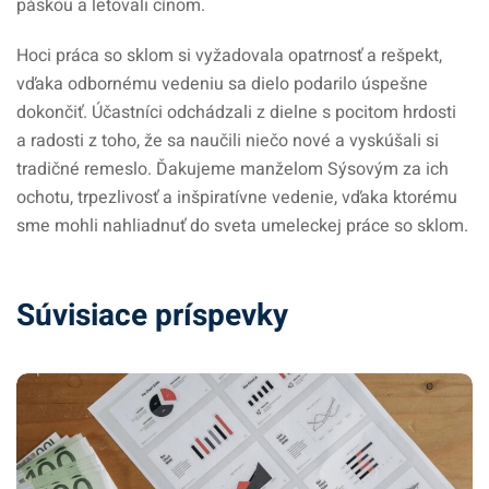
páskou a letovali cínom.
Hoci práca so sklom si vyžadovala opatrnosť a rešpekt,
vďaka odbornému vedeniu sa dielo podarilo úspešne
dokončiť. Účastníci odchádzali z dielne s pocitom hrdosti
a radosti z toho, že sa naučili niečo nové a vyskúšali si
tradičné remeslo. Ďakujeme manželom Sýsovým za ich
ochotu, trpezlivosť a inšpiratívne vedenie, vďaka ktorému
sme mohli nahliadnuť do sveta umeleckej práce so sklom.
Súvisiace príspevky