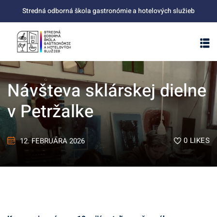
Skip
Stredná odborná škola gastronómie a hotelových služieb
to
content
Návšteva sklárskej dielne
v Petržalke
0
LIKES
12. FEBRUÁRA 2026