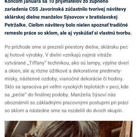
Koncom januára sa 10 prijímateľov zo župného
zariadenia CSS Javorinská zúčastnilo tvorivej návštevy
sklárskej dielne manželov Sýsovcov v bratislavskej
Petržalke. Cieľom návštevy bolo nielen spoznať tradičné
remeslo práce so sklom, ale aj vyskúšať si vlastnú tvorbu.
Po príchode sme si prezreli priestory dielne, sklársku pec
aj hotové výrobky. V dielni vznikajú najmä vitráže
vytvárané ,,Tiffany“ technikou, ako sú lampy, výplne dverí
a okien, ale aj rôzne úžitkové a dekoratívne predmety-
misky, nástenné ozdoby, vianočné dekorácie či hodiny.
Sklo sa spracúva pri veľmi vysokých teplotách v peci, kde
sa ,,pečie“ do finálnej podoby. Manželia Sýsoví nás
oboznámili so základnými pracovnými postupmi pri práci
so sklom a následne sme sa rozdelili do dvoch skupín.