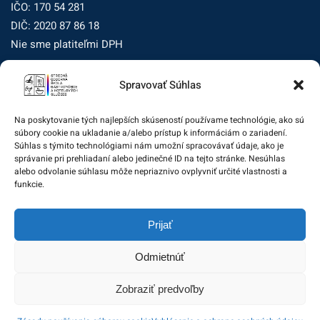
IČO: 170 54 281
DIČ: 2020 87 86 18
Nie sme platiteľmi DPH
Spravovať Súhlas
Zásady ochrany osobných údajov
Zásady používania súborov cookie (EÚ)
Na poskytovanie tých najlepších skúseností používame technológie, ako sú
súbory cookie na ukladanie a/alebo prístup k informáciám o zariadení.
Dohľad nad ochranou osobných údajov
Súhlas s týmito technológiami nám umožní spracovávať údaje, ako je
správanie pri prehliadaní alebo jedinečné ID na tejto stránke. Nesúhlas
Žiadosť dotknutej osoby na uplatnenie jej práv
alebo odvolanie súhlasu môže nepriaznivo ovplyvniť určité vlastnosti a
funkcie.
Zodpovedná osoba za ochranu osobných údajov:
Prijať
zo@eurotrading.sk
Odmietnúť
Zobraziť predvoľby
© 2020 Stredná odborná škola gastronómie a hotelových