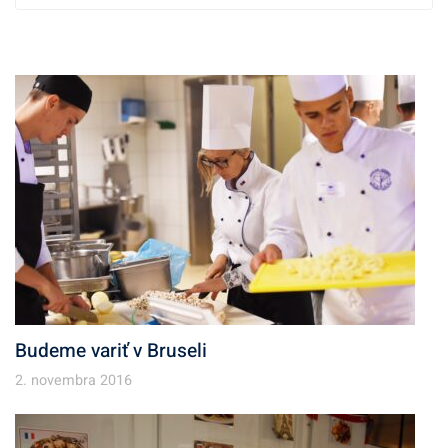
c
h
í
v
Budeme variť v Bruseli
2. novembra 2016