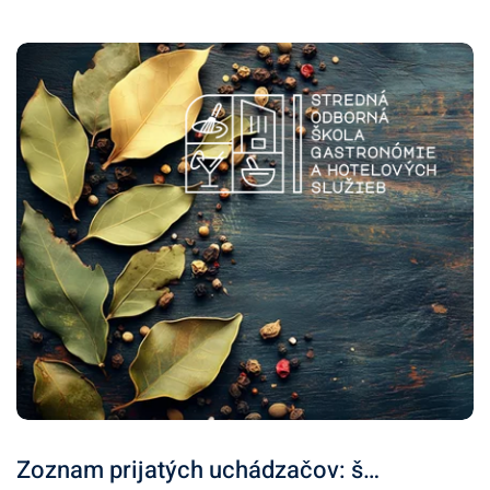
Zoznam prijatých uchádzačov: š…