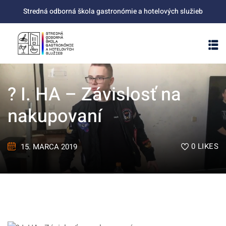
Skip
Stredná odborná škola gastronómie a hotelových služieb
to
content
? I. HA – Závislosť na
nakupovaní
0
LIKES
15. MARCA 2019