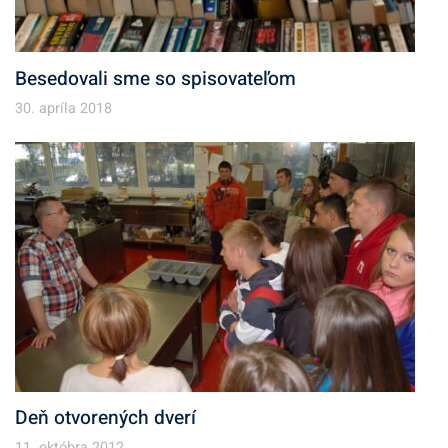
Besedovali sme so spisovateľom
30. apríla 2018
Deň otvorených dverí
11. októbra 2012