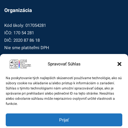
Organizácia
Kód školy: 017054281
IČO: 170 54 281
DIČ: 2020 87 86 18
Nie sme platiteľmi DPH
Spravovať Súhlas
Zásady ochrany osobných údajov
Zásady používania súborov cookie (EÚ)
Na poskytovanie tých najlepších skúseností používame technológie, ako sú
súbory cookie na ukladanie a/alebo prístup k informáciám o zariadení.
Dohľad nad ochranou osobných údajov
Súhlas s týmito technológiami nám umožní spracovávať údaje, ako je
správanie pri prehliadaní alebo jedinečné ID na tejto stránke. Nesúhlas
Žiadosť dotknutej osoby na uplatnenie jej práv
alebo odvolanie súhlasu môže nepriaznivo ovplyvniť určité vlastnosti a
funkcie.
Zodpovedná osoba za ochranu osobných údajov:
Prijať
zo@eurotrading.sk