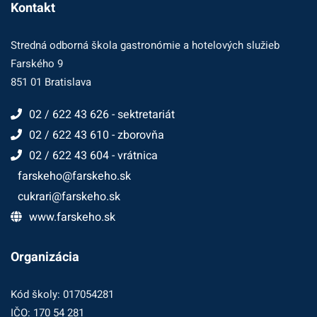
Kontakt
Stredná odborná škola gastronómie a hotelových služieb
Farského 9
851 01 Bratislava
02 / 622 43 626 - sektretariát
02 / 622 43 610 - zborovňa
02 / 622 43 604 - vrátnica
farskeho@farskeho.sk
cukrari@farskeho.sk
www.farskeho.sk
Organizácia
Kód školy: 017054281
IČO: 170 54 281