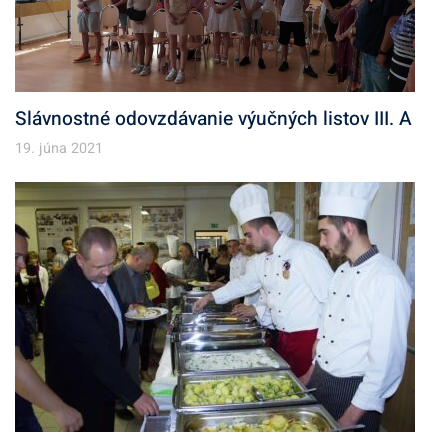
Slávnostné odovzdávanie výučných listov III. A
19. júna 2021