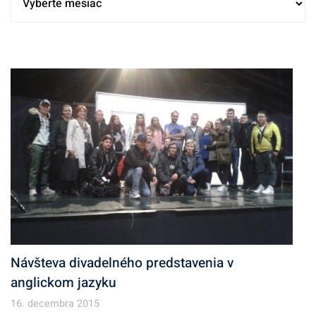
r
c
h
í
v
Návšteva divadelného predstavenia v
anglickom jazyku
16. decembra 2015