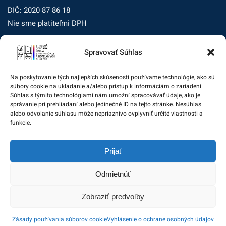
DIČ: 2020 87 86 18
Nie sme platiteľmi DPH
Spravovať Súhlas
Zásady ochrany osobných údajov
Zásady používania súborov cookie (EÚ)
Na poskytovanie tých najlepších skúseností používame technológie, ako sú
súbory cookie na ukladanie a/alebo prístup k informáciám o zariadení.
Dohľad nad ochranou osobných údajov
Súhlas s týmito technológiami nám umožní spracovávať údaje, ako je
správanie pri prehliadaní alebo jedinečné ID na tejto stránke. Nesúhlas
Žiadosť dotknutej osoby na uplatnenie jej práv
alebo odvolanie súhlasu môže nepriaznivo ovplyvniť určité vlastnosti a
funkcie.
Zodpovedná osoba za ochranu osobných údajov:
Prijať
zo@eurotrading.sk
Odmietnúť
Zobraziť predvoľby
© 2020 Stredná odborná škola gastronómie a hotelových
Zásady používania súborov cookie
Vyhlásenie o ochrane osobných údajov
služieb. All rights reserved.