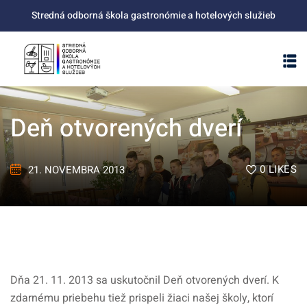
Skip
Stredná odborná škola gastronómie a hotelových služieb
to
content
Deň otvorených dverí
0
LIKES
21. NOVEMBRA 2013
Dňa 21. 11. 2013 sa uskutočnil Deň otvorených dverí. K
zdarnému priebehu tiež prispeli žiaci našej školy, ktorí