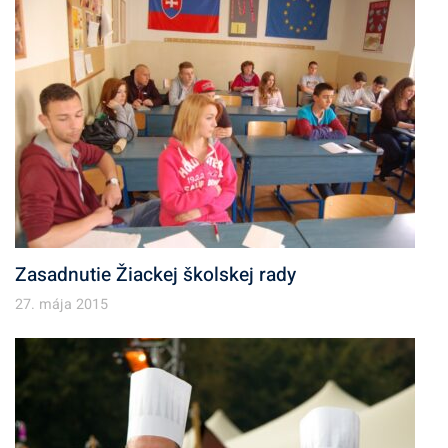
v
Zasadnutie Žiackej školskej rady
27. mája 2015