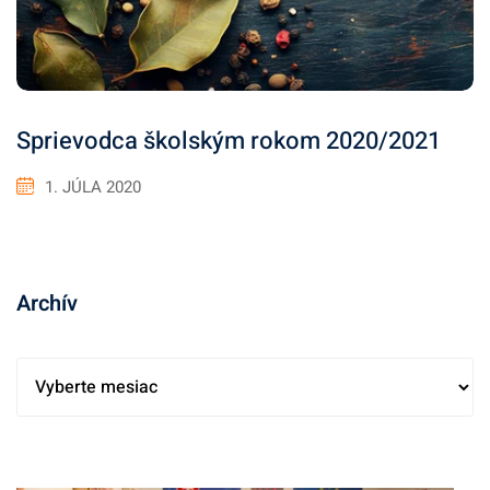
Sprievodca školským rokom 2020/2021
1. JÚLA 2020
Archív
A
r
c
h
í