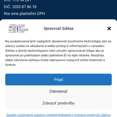
DIČ: 2020 87 86 18
Nie sme platiteľmi DPH
Spravovať Súhlas
Zásady ochrany osobných údajov
Zásady používania súborov cookie (EÚ)
Na poskytovanie tých najlepších skúseností používame technológie, ako sú
súbory cookie na ukladanie a/alebo prístup k informáciám o zariadení.
Dohľad nad ochranou osobných údajov
Súhlas s týmito technológiami nám umožní spracovávať údaje, ako je
správanie pri prehliadaní alebo jedinečné ID na tejto stránke. Nesúhlas
Žiadosť dotknutej osoby na uplatnenie jej práv
alebo odvolanie súhlasu môže nepriaznivo ovplyvniť určité vlastnosti a
funkcie.
Zodpovedná osoba za ochranu osobných údajov:
Prijať
zo@eurotrading.sk
Odmietnúť
Zobraziť predvoľby
© 2020 Stredná odborná škola gastronómie a hotelových
Zásady používania súborov cookie
Vyhlásenie o ochrane osobných údajov