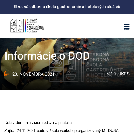
Skip
Stredná odborná škola gastronómie a hotelových služieb
to
content
Informácie o DOD
0
LIKES
23. NOVEMBRA 2021
Dobrý deň, milí žiaci, rodičia a priatelia.
Zajtra, 24.11.2021 bude v škole workshop organizovaný MEDUSA