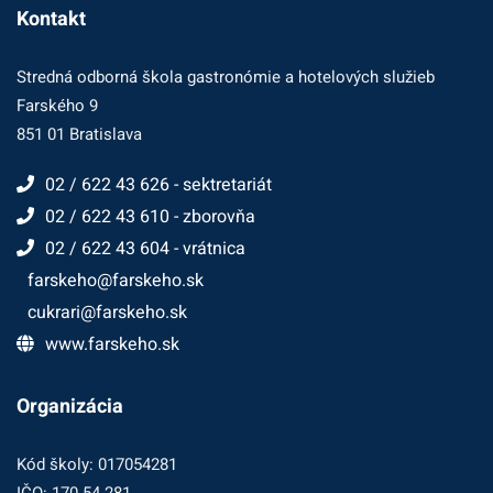
Kontakt
Stredná odborná škola gastronómie a hotelových služieb
Farského 9
851 01 Bratislava
02 / 622 43 626 - sektretariát
02 / 622 43 610 - zborovňa
02 / 622 43 604 - vrátnica
farskeho@farskeho.sk
cukrari@farskeho.sk
www.farskeho.sk
Organizácia
Kód školy: 017054281
IČO: 170 54 281