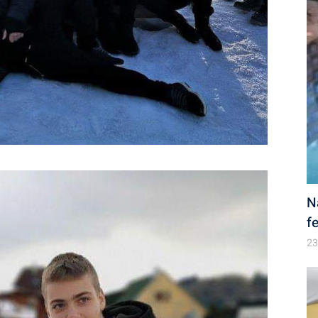
N
f
23