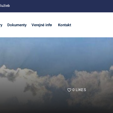
lužieb
ry
Dokumenty
Verejné info
Kontakt
0
LIKES