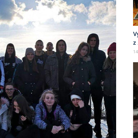
V
z
14