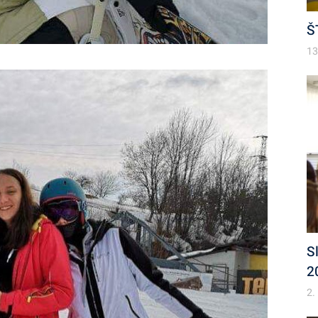
Š
13
S
2
2.