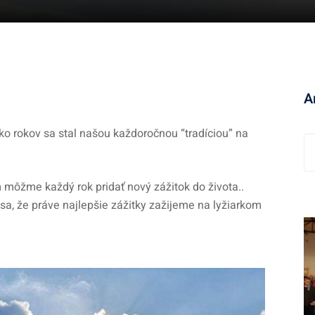
A
ko rokov sa stal našou každoročnou “tradíciou” na
A
r
c
m môžme každý rok pridať nový zážitok do života..
h
 sa, že práve najlepšie zážitky zažijeme na lyžiarkom
í
v