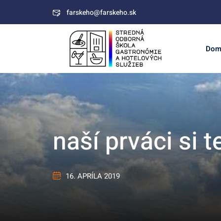
Skip
farskeho@farskeho.sk
to
content
Dom
naší prváci si t
16. APRÍLA 2019