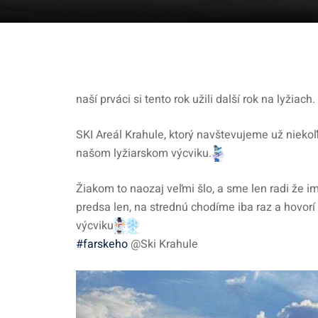
naší prváci si tento rok užili další rok na lyžiach.
SKI Areál Krahule, ktorý navštevujeme už niekoľ
našom lyžiarskom výcviku.
Žiakom to naozaj veľmi šlo, a sme len radi že i
predsa len, na strednú chodíme iba raz a hovorí
výcviku
#farskeho
@Ski Krahule