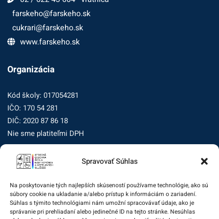
farskeho@farskeho.sk
cukrari@farskeho.sk
www.farskeho.sk
Organizácia
Kód školy: 017054281
IČO: 170 54 281
DIČ: 2020 87 86 18
Nie sme platiteľmi DPH
Spravovať Súhlas
Zásady ochrany osobných údajov
Zásady používania súborov cookie (EÚ)
Na poskytovanie tých najlepších skúseností používame technológie, ako sú
súbory cookie na ukladanie a/alebo prístup k informáciám o zariadení.
Dohľad nad ochranou osobných údajov
Súhlas s týmito technológiami nám umožní spracovávať údaje, ako je
správanie pri prehliadaní alebo jedinečné ID na tejto stránke. Nesúhlas
Žiadosť dotknutej osoby na uplatnenie jej práv