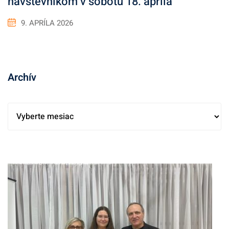
návštevníkom v sobotu 18. apríla
9. APRÍLA 2026
Archív
A
r
c
h
í
v