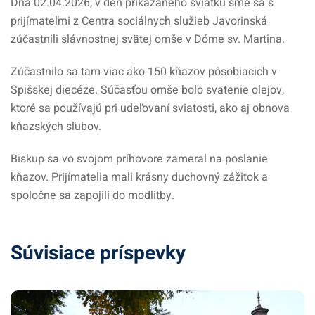
Dňa 02.04.2026, v deň prikázaného sviatku sme sa s
prijímateľmi z Centra sociálnych služieb Javorinská
zúčastnili slávnostnej svätej omše v Dóme sv. Martina.
Zúčastnilo sa tam viac ako 150 kňazov pôsobiacich v
Spišskej diecéze. Súčasťou omše bolo svätenie olejov,
ktoré sa používajú pri udeľovaní sviatosti, ako aj obnova
kňazských sľubov.
Biskup sa vo svojom príhovore zameral na poslanie
kňazov. Prijímatelia mali krásny duchovný zážitok a
spoločne sa zapojili do modlitby.
Súvisiace príspevky