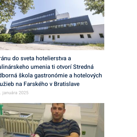
ránu do sveta hotelierstva a
ulinárskeho umenia ti otvorí Stredná
dborná škola gastronómie a hotelových
lužieb na Farského v Bratislave
. januára 2025