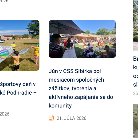
2026
B
k
Jún v CSS Sibírka bol
o
mesiacom spoločných
športový deň v
s
zážitkov, tvorenia a
ké Podhradie –
25
aktívneho zapájania sa do
komunity
 2026
21. JÚLA 2026