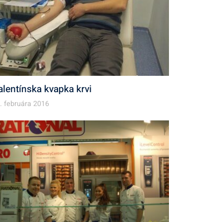
alentínska kvapka krvi
. februára 2016