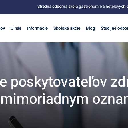
Stredná odborná škola gastronómie a hotelových s
ov
O nás
Informácie
Školské akcie
Blog
Študijné odbo
e poskytovateľov zd
i k mimoriadnym oz