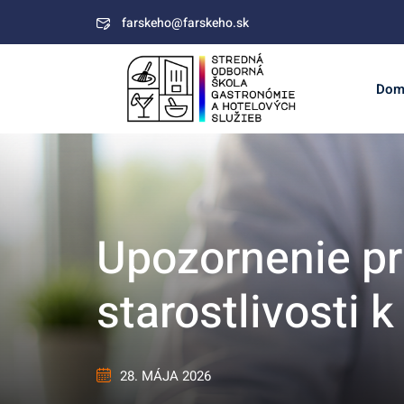
Skip
farskeho@farskeho.sk
to
content
Dom
Upozornenie pr
starostlivost
28. MÁJA 2026