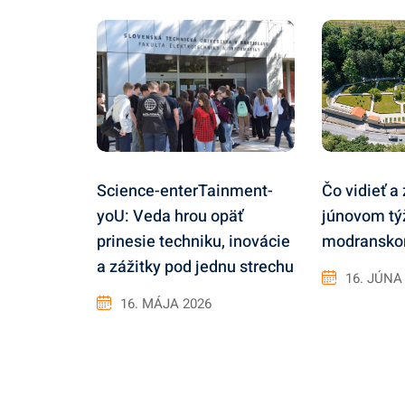
Čo vidieť a 
Science-enterTainment-
júnovom tý
yoU: Veda hrou opäť
modranskom
prinesie techniku, inovácie
a zážitky pod jednu strechu
16. JÚNA
16. MÁJA 2026