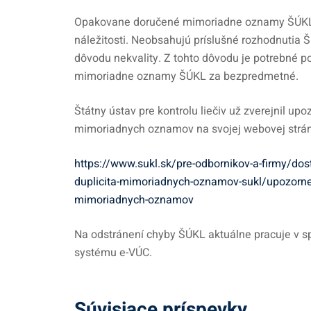
Opakovane doručené mimoriadne oznamy ŠÚKL 
náležitosti. Neobsahujú príslušné rozhodnutia ŠÚ
dôvodu nekvality. Z tohto dôvodu je potrebné 
mimoriadne oznamy ŠÚKL za bezpredmetné.
Štátny ústav pre kontrolu liečiv už zverejnil up
mimoriadnych oznamov na svojej webovej strá
https://www.sukl.sk/pre-odbornikov-a-firmy/dos
duplicita-mimoriadnych-oznamov-sukl/upozornen
mimoriadnych-oznamov
Na odstránení chyby ŠÚKL aktuálne pracuje v 
systému e-VÚC.
Súvisiace príspevky