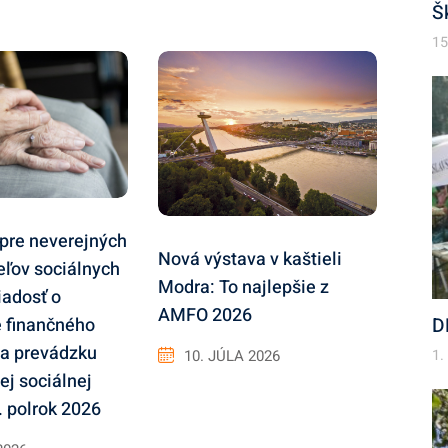
Š
15
 pre neverejných
Nová výstava v kaštieli
eľov sociálnych
Modra: To najlepšie z
iadosť o
AMFO 2026
e finančného
D
na prevádzku
10. JÚLA 2026
1.
ej sociálnej
. polrok 2026