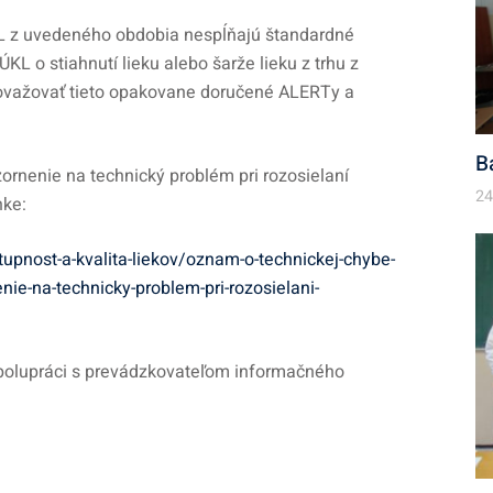
z uvedeného obdobia nespĺňajú štandardné
KL o stiahnutí lieku alebo šarže lieku z trhu z
považovať tieto opakovane doručené ALERTy a
B
ozornenie na technický problém pri rozosielaní
24
nke:
tupnost-a-kvalita-liekov/oznam-o-technickej-chybe-
ie-na-technicky-problem-pri-rozosielani-
spolupráci s prevádzkovateľom informačného