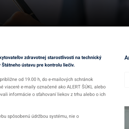
A
tovateľov zdravotnej starostlivosti na technický
Štátneho ústavu pre kontrolu liečiv.
A
približne od 19.00 h, do e-mailových schránok
r
čené viaceré e-maily označené ako ALERT ŠÚKL alebo
c
i informácie o sťahovaní liekov z trhu alebo o ich
h
í
v
hybu spôsobenú údržbou systému, nie o