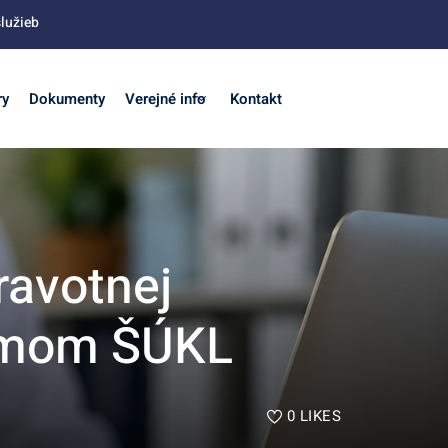
lužieb
ry
Dokumenty
Verejné info
Kontakt
ravotnej
namom ŠÚKL
0
LIKES