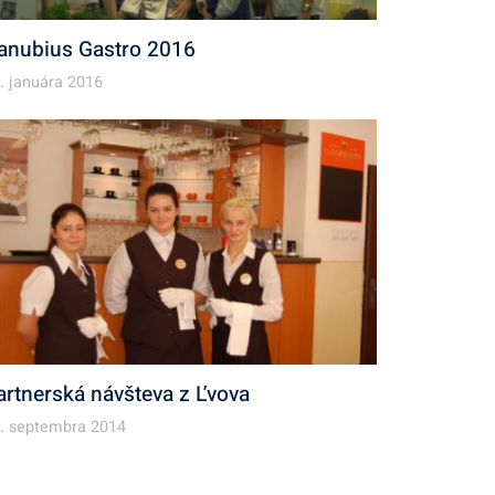
anubius Gastro 2016
. januára 2016
artnerská návšteva z Ľvova
. septembra 2014