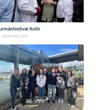
urmánfestival Kolín
. septembra 2012