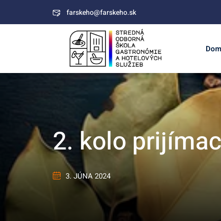
farskeho@farskeho.sk
Dom
2. kolo prijíma
3. JÚNA 2024