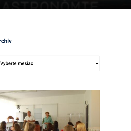
rchív