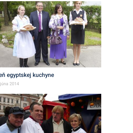
eň egyptskej kuchyne
 júna 2014