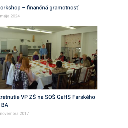
orkshop – finančná gramotnosť
 mája 2024
tretnutie VP ZŠ na SOŠ GaHS Farského
, BA
 novembra 2017