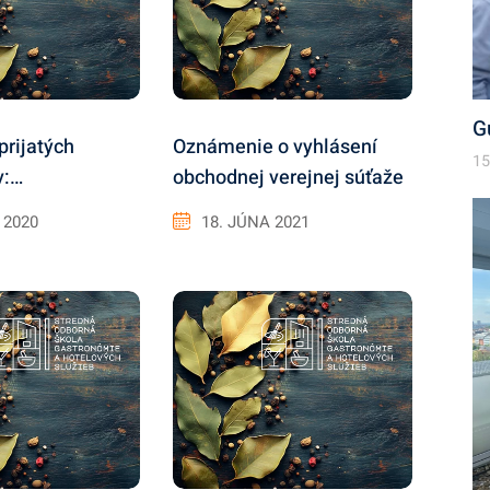
G
rijatých
Oznámenie o vyhlásení
15
v:…
obchodnej verejnej súťaže
 2020
18. JÚNA 2021