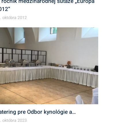
. ročník medzinárodnej súťaže „Európa
012“
. októbra 2012
atering pre Odbor kynológie a…
. októbra 2023