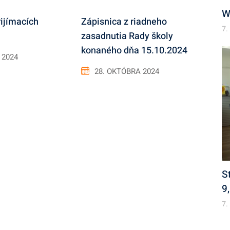
W
rijímacích
Zápisnica z riadneho
7.
zasadnutia Rady školy
konaného dňa 15.10.2024
 2024
28. OKTÓBRA 2024
S
9
7.