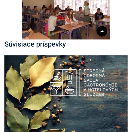
Súvisiace príspevky