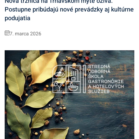
Nová tržnica na Trnavskom mýte ožíva.
Postupne pribúdajú nové prevádzky aj kultúrne
podujatia
7. marca 2026