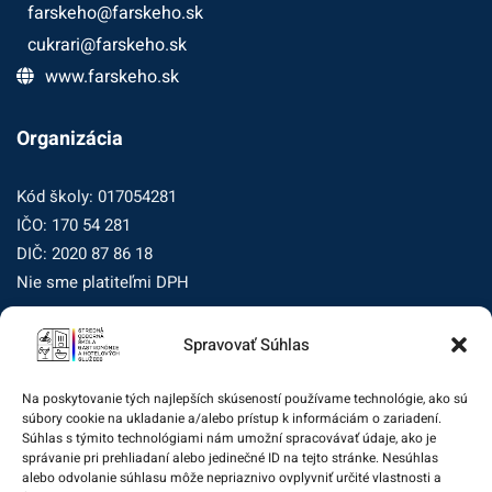
farskeho@farskeho.sk
cukrari@farskeho.sk
www.farskeho.sk
Organizácia
Kód školy: 017054281
IČO: 170 54 281
DIČ: 2020 87 86 18
Nie sme platiteľmi DPH
Spravovať Súhlas
Zásady ochrany osobných údajov
Zásady používania súborov cookie (EÚ)
Na poskytovanie tých najlepších skúseností používame technológie, ako sú
súbory cookie na ukladanie a/alebo prístup k informáciám o zariadení.
Dohľad nad ochranou osobných údajov
Súhlas s týmito technológiami nám umožní spracovávať údaje, ako je
správanie pri prehliadaní alebo jedinečné ID na tejto stránke. Nesúhlas
Žiadosť dotknutej osoby na uplatnenie jej práv
alebo odvolanie súhlasu môže nepriaznivo ovplyvniť určité vlastnosti a