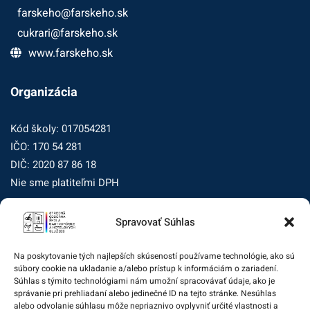
farskeho@farskeho.sk
cukrari@farskeho.sk
www.farskeho.sk
Organizácia
Kód školy: 017054281
IČO: 170 54 281
DIČ: 2020 87 86 18
Nie sme platiteľmi DPH
Spravovať Súhlas
Zásady ochrany osobných údajov
Zásady používania súborov cookie (EÚ)
Na poskytovanie tých najlepších skúseností používame technológie, ako sú
súbory cookie na ukladanie a/alebo prístup k informáciám o zariadení.
Dohľad nad ochranou osobných údajov
Súhlas s týmito technológiami nám umožní spracovávať údaje, ako je
správanie pri prehliadaní alebo jedinečné ID na tejto stránke. Nesúhlas
Žiadosť dotknutej osoby na uplatnenie jej práv
alebo odvolanie súhlasu môže nepriaznivo ovplyvniť určité vlastnosti a