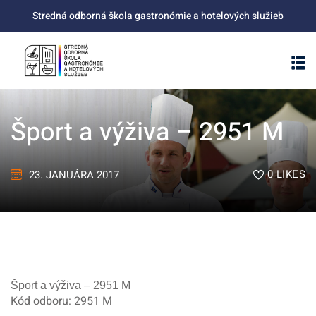
Skip
Stredná odborná škola gastronómie a hotelových služieb
to
content
Šport a výživa – 2951 M
0
LIKES
23. JANUÁRA 2017
Šport a výživa – 2951 M
Kód odboru: 2951 M