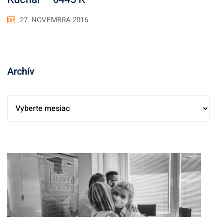
27. NOVEMBRA 2016
Archív
A
r
c
h
í
v