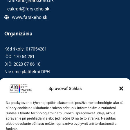
farskeho@farskeho.sk
cukrari@farskeho.sk
www.farskeho.sk
Organizácia
Kód školy: 017054281
IČO: 170 54 281
DIČ: 2020 87 86 18
Nie sme platiteľmi DPH
Spravovať Súhlas
Zásady ochrany osobných údajov
Zásady používania súborov cookie (EÚ)
Na poskytovanie tých najlepších skúseností používame technológie, ako sú
súbory cookie na ukladanie a/alebo prístup k informáciám o zariadení.
Dohľad nad ochranou osobných údajov
Súhlas s týmito technológiami nám umožní spracovávať údaje, ako je
správanie pri prehliadaní alebo jedinečné ID na tejto stránke. Nesúhlas
Žiadosť dotknutej osoby na uplatnenie jej práv
alebo odvolanie súhlasu môže nepriaznivo ovplyvniť určité vlastnosti a
funkcie.