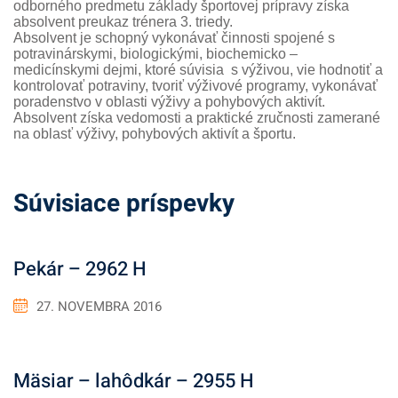
odborného predmetu základy športovej prípravy získa
absolvent preukaz trénera 3. triedy.
Absolvent je schopný vykonávať činnosti spojené s
potravinárskymi, biologickými, biochemicko –
medicínskymi dejmi, ktoré súvisia s výživou, vie hodnotiť a
kontrolovať potraviny, tvoriť výživové programy, vykonávať
poradenstvo v oblasti výživy a pohybových aktivít.
Absolvent získa vedomosti a praktické zručnosti zamerané
na oblasť výživy, pohybových aktivít a športu.
Súvisiace príspevky
Pekár – 2962 H
27. NOVEMBRA 2016
Mäsiar – lahôdkár – 2955 H