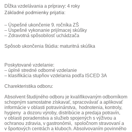
Dĺžka vzdelávania a prípravy: 4 roky
Základné podmienky prijatia:
– Úspešné ukončenie 9. ročníka ZŠ
– Úspešné vykonanie prijímacej skúšky
– Zdravotná spôsobilosť uchádzača
Spôsob ukončenia štúdia: maturitná skúška
Poskytované vzdelanie:
–
úplné stredné odborné vzdelanie
–
klasifikácia stupňov vzdelania podľa ISCED 3A
Charekteristika odboru:
Absolvent študijného odboru je kvalifikovaným odborníkom
schopným samostatne získavať, spracovávať a aplikovať
informácie v oblasti potravinárstva, hodnotenia, kontroly,
hygieny a dozoru výroby, distribúcie a predaja potravín,
v oblasti poradenstva a služieb spojených s výživou a
ochranou zdravia, v gastronómii, spoločnom stravovaní a
v športových centrách a kluboch. Absolvovaním povinného